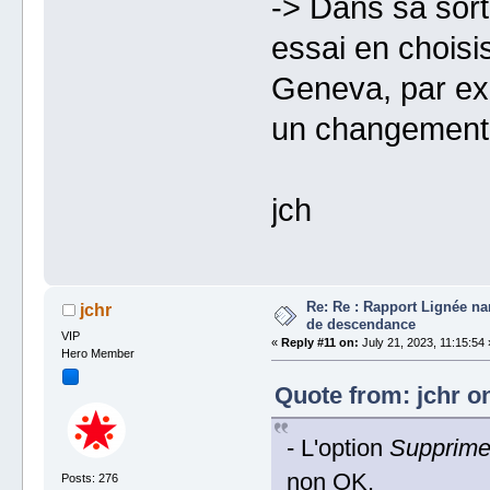
-> Dans sa sorti
essai en choisis
Geneva, par ex
un changement à
jch
Re: Re : Rapport Lignée na
jchr
de descendance
VIP
«
Reply #11 on:
July 21, 2023, 11:15:54 
Hero Member
Quote from: jchr on
- L'option
Supprimer
non OK.
Posts: 276