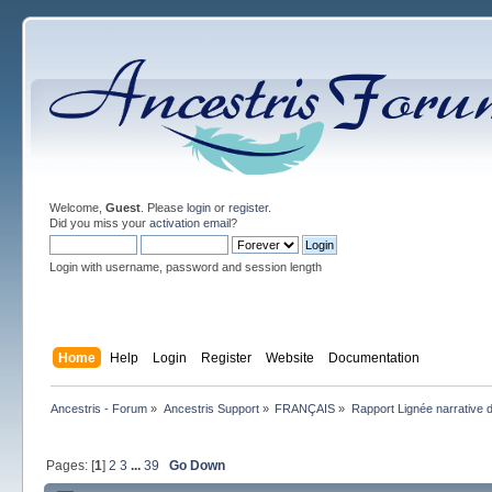
Welcome,
Guest
. Please
login
or
register
.
Did you miss your
activation email
?
Login with username, password and session length
Home
Help
Login
Register
Website
Documentation
Ancestris - Forum
»
Ancestris Support
»
FRANÇAIS
»
Rapport Lignée narrative
Pages: [
1
]
2
3
...
39
Go Down