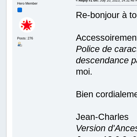
«
Reply #1 on:
July 20, 2023, 14:32:48 »
Hero Member
Re-bonjour à to
Accessoirement,
Posts: 276
Police de cara
descendance pa
moi.
Bien cordialeme
Jean-Charles
Version d'Ances