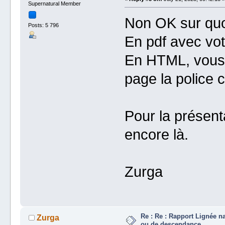
Supernatural Member
Non OK sur quoi
Posts: 5 796
En pdf avec vot
En HTML, vous d
page la police c
Pour la présenta
encore là.
Zurga
Re : Re : Rapport Lignée n
Zurga
ou de descendance