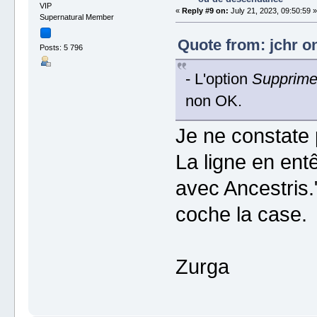
VIP
«
Reply #9 on:
July 21, 2023, 09:50:59 »
Supernatural Member
Quote from: jchr on
Posts: 5 796
- L'option
Supprimer
non OK.
Je ne constate 
La ligne en entê
avec Ancestris.
coche la case.
Zurga