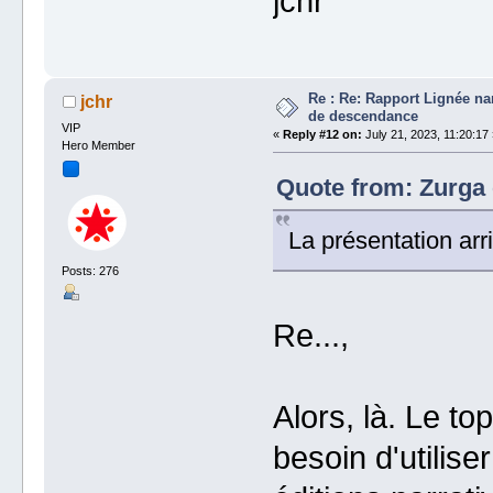
jchr
Re : Re: Rapport Lignée na
jchr
de descendance
VIP
«
Reply #12 on:
July 21, 2023, 11:20:17 
Hero Member
Quote from: Zurga 
La présentation arr
Posts: 276
Re...,
Alors, là. Le to
besoin d'utilise