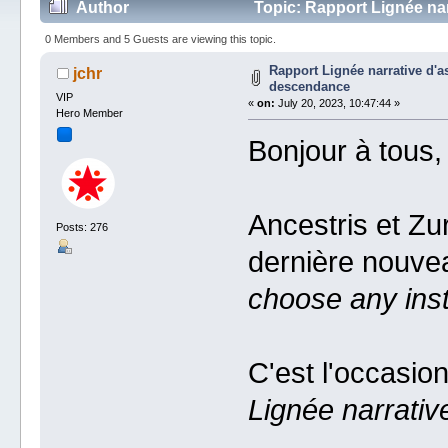
Author
Topic: Rapport Lignée na
0 Members and 5 Guests are viewing this topic.
Rapport Lignée narrative d'
jchr
descendance
VIP
«
on:
July 20, 2023, 10:47:44 »
Hero Member
Bonjour à tous,
Ancestris et Zu
Posts: 276
dernière nouvea
choose any insta
C'est l'occasio
Lignée narrati