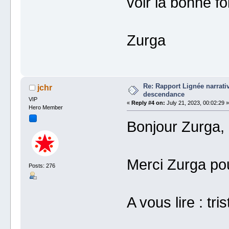
voir la bonne fo
Zurga
Re: Rapport Lignée narrat
jchr
descendance
VIP
«
Reply #4 on:
July 21, 2023, 00:02:29 »
Hero Member
Bonjour Zurga, 
Merci Zurga pou
Posts: 276
A vous lire : tr