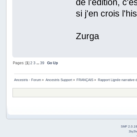
de l'édition, c
si j'en crois l'h
Zurga
Pages: [
1
]
2
3
...
39
Go Up
Ancestris - Forum
»
Ancestris Support
»
FRANÇAIS
»
Rapport Lignée narrative
SMF 2.0.1
2by2h