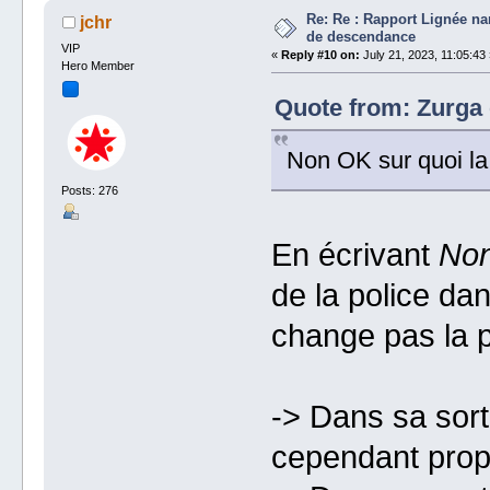
Re: Re : Rapport Lignée na
jchr
de descendance
VIP
«
Reply #10 on:
July 21, 2023, 11:05:43 
Hero Member
Quote from: Zurga 
Non OK sur quoi la
Posts: 276
En écrivant
No
de la police dan
change pas la p
-> Dans sa sorti
cependant prop