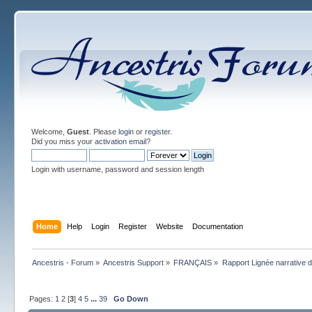
Welcome,
Guest
. Please
login
or
register
.
Did you miss your
activation email
?
Login with username, password and session length
Home
Help
Login
Register
Website
Documentation
Ancestris - Forum
»
Ancestris Support
»
FRANÇAIS
»
Rapport Lignée narrative
Pages:
1
2
[
3
]
4
5
...
39
Go Down