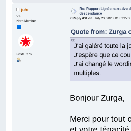
Re: Rapport Lignée narrative 
jchr
descendance
VIP
«
Reply #31 on:
July 23, 2023, 01:02:27 »
Hero Member
Quote from: Zurga o
J'ai galéré toute la
J'espère que ce coup
Posts: 276
J'ai changé le word
multiples.
Bonjour Zurga,
Merci pour tout c
et votre ténacité.