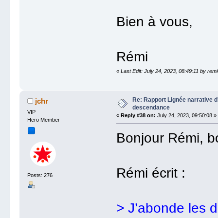
Bien à vous,
Rémi
«
Last Edit: July 24, 2023, 08:49:11 by rem
Re: Rapport Lignée narrative 
jchr
descendance
VIP
«
Reply #38 on:
July 24, 2023, 09:50:08 »
Hero Member
Bonjour Rémi, bo
Rémi écrit :
Posts: 276
> J’abonde les 