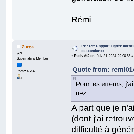
Rémi
Re : Re: Rapport Lignée narra
Zurga
descendance
VIP
«
Reply #40 on:
July 24, 2023, 22:00:33 »
Supernatural Member
Quote from: remi014
Posts: 5 796
Pour les erreurs, j'a
nez...
A part que je n
(dont j'ai retrouv
difficulté à génér