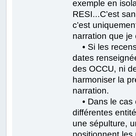
exemple en iso
RESI...C’est san
c’est uniquement
narration que je 
• Si les recens
dates renseignée
des OCCU, ni de
harmoniser la pr
narration.
• Dans le cas d
différentes enti
une sépulture, 
positionnent le