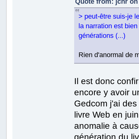
Quote from: jchr on 
> peut-être suis-je 
la narration est bie
générations (...)
Rien d'anormal de m
Il est donc conf
encore y avoir u
Gedcom j'ai des 
livre Web en jui
anomalie à caus
génération du li