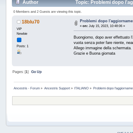
Author
Topic: Problemi dopo l'a
0 Members and 2 Guests are viewing this topic.
Problemi dopo l'aggiorname
18blu70
«
on:
July 15, 2023, 10:48:06 »
VIP
Newbie
Buongiorno, dopo aver effettuato l
vuota senza poter fare niente, nea
Posts: 1
Allego immagine della schermata.
Grazie e Buona giornata
Pages: [
1
]
Go Up
Ancestris - Forum
»
Ancestris Support
»
ITALIANO
»
Problemi dopo l'aggiorname