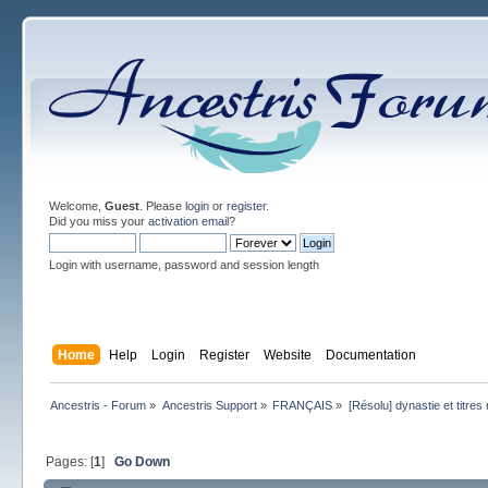
Welcome,
Guest
. Please
login
or
register
.
Did you miss your
activation email
?
Login with username, password and session length
Home
Help
Login
Register
Website
Documentation
Ancestris - Forum
»
Ancestris Support
»
FRANÇAIS
»
[Résolu] dynastie et titres 
Pages: [
1
]
Go Down