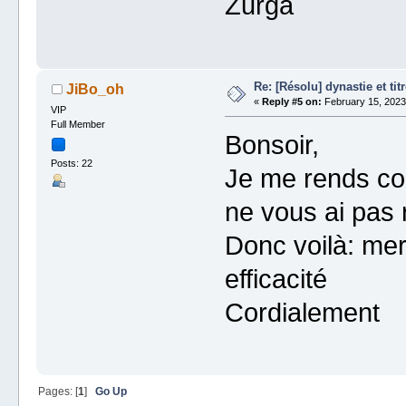
Zurga
Re: [Résolu] dynastie et tit
JiBo_oh
«
Reply #5 on:
February 15, 2023
VIP
Full Member
Bonsoir,
Posts: 22
Je me rends co
ne vous ai pas
Donc voilà: mer
efficacité
Cordialement
Pages: [
1
]
Go Up