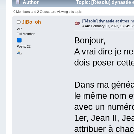
Author
Topic: [Résolu] dynastie e
0 Members and 2 Guests are viewing this topic.
[Résolu] dynastie et titres n
JiBo_oh
«
on:
February 07, 2023, 18:34:16 
VIP
Full Member
Bonjour,
Posts: 22
A vrai dire je n
dois poser cett
Dans ma généalo
le même nom et 
avec un numéro
1er, Jean II, Jea
attribuer à cha