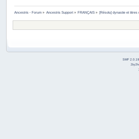
Ancestris - Forum
»
Ancestris Support
»
FRANÇAIS
»
[Résolu] dynastie et titres 
SMF 2.0.1
2by2h