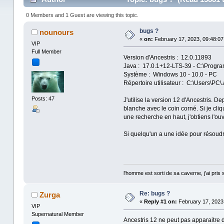
0 Members and 1 Guest are viewing this topic.
bugs ?
nounours
«
on:
February 17, 2023, 09:48:07
VIP
Full Member
Version d'Ancestris : 12.0.11893
Java : 17.0.1+12-LTS-39 - C:\Program
Système : Windows 10 - 10.0 - PC
Répertoire utilisateur : C:\Users\PC\.
Posts: 47
J'utilise la version 12 d'Ancestris. De
blanche avec le coin corné. Si je cli
une recherche en haut, j'obtiens l'ouv
Si quelqu'un a une idée pour résoudr
l'homme est sorti de sa caverne, j'ai pris 
Re: bugs ?
Zurga
«
Reply #1 on:
February 17, 2023,
VIP
Supernatural Member
Ancestris 12 ne peut pas apparaitre da