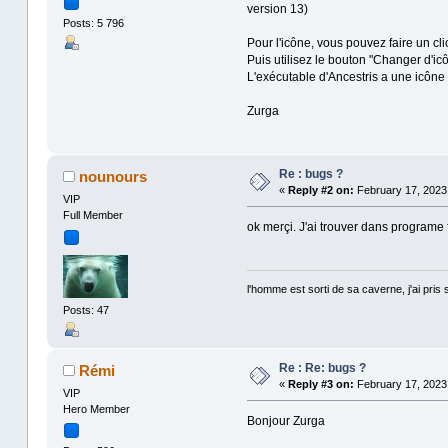
version 13)
Posts: 5 796
Pour l'icône, vous pouvez faire un clic
Puis utilisez le bouton "Changer d'icôn
L'exécutable d'Ancestris a une icône
Zurga
Re : bugs ?
nounours
«
Reply #2 on:
February 17, 2023,
VIP
Full Member
ok merçi. J'ai trouver dans programe f
l'homme est sorti de sa caverne, j'ai pris 
Posts: 47
Re : Re: bugs ?
Rémi
«
Reply #3 on:
February 17, 2023,
VIP
Hero Member
Bonjour Zurga