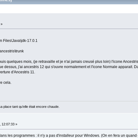
 »
 Files\Java\jdk-17.0.1
ancestris\trunk
puis quelques mois, (je retravaille et je n'ai jamais creusé plus loin) l'icone Ancestri
que dessus, j'ai ancestris 12 qui s'ouvre normalement et l'icone Normale apparait. 
erture d'Ancestris 11.
e cela.
sa place tant qu'elle était encore chaude.
 12:07:33 »
ns les programmes : il n'y a pas d'installeur pour Windows. (On en fera un quand on 