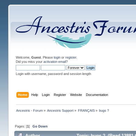
Welcome,
Guest
. Please
login
or
register
.
Did you miss your
activation email
?
Login with username, password and session length
Home
Help
Login
Register
Website
Documentation
Ancestris - Forum
»
Ancestris Support
»
FRANÇAIS
»
bugs ?
Pages: [
1
]
Go Down
Author
Topic: bugs ? (Read 13881 