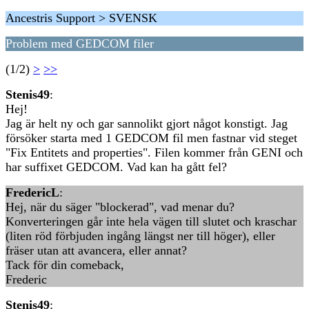
Ancestris Support > SVENSK
Problem med GEDCOM filer
(1/2)
>
>>
Stenis49
:
Hej!
Jag är helt ny och gar sannolikt gjort något konstigt. Jag
försöker starta med 1 GEDCOM fil men fastnar vid steget
"Fix Entitets and properties". Filen kommer från GENI och
har suffixet GEDCOM. Vad kan ha gått fel?
FredericL
:
Hej, när du säger "blockerad", vad menar du?
Konverteringen går inte hela vägen till slutet och kraschar
(liten röd förbjuden ingång längst ner till höger), eller
fräser utan att avancera, eller annat?
Tack för din comeback,
Frederic
Stenis49
: