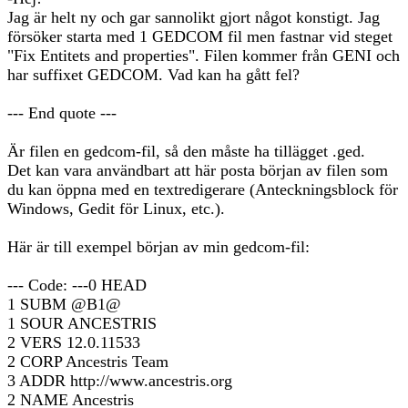
Jag är helt ny och gar sannolikt gjort något konstigt. Jag
försöker starta med 1 GEDCOM fil men fastnar vid steget
"Fix Entitets and properties". Filen kommer från GENI och
har suffixet GEDCOM. Vad kan ha gått fel?
--- End quote ---
Är filen en gedcom-fil, så den måste ha tillägget .ged.
Det kan vara användbart att här posta början av filen som
du kan öppna med en textredigerare (Anteckningsblock för
Windows, Gedit för Linux, etc.).
Här är till exempel början av min gedcom-fil:
--- Code: ---0 HEAD
1 SUBM @B1@
1 SOUR ANCESTRIS
2 VERS 12.0.11533
2 CORP Ancestris Team
3 ADDR http://www.ancestris.org
2 NAME Ancestris