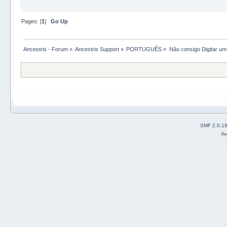
Pages: [
1
]
Go Up
Ancestris - Forum
»
Ancestris Support
»
PORTUGUÊS
»
Não consigo Digitar u
SMF 2.0.1
2b