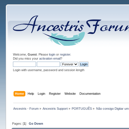
Welcome,
Guest
. Please
login
or
register
.
Did you miss your
activation email
?
Login with username, password and session length
Home
Help
Login
Register
Website
Documentation
Ancestris - Forum
»
Ancestris Support
»
PORTUGUÊS
»
Não consigo Digitar u
Pages: [
1
]
Go Down