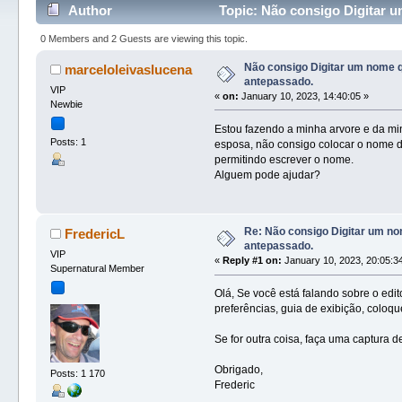
Author
Topic: Não consigo Digitar 
0 Members and 2 Guests are viewing this topic.
Não consigo Digitar um nome 
marceloleivaslucena
antepassado.
VIP
«
on:
January 10, 2023, 14:40:05 »
Newbie
Estou fazendo a minha arvore e da mi
Posts: 1
esposa, não consigo colocar o nome d
permitindo escrever o nome.
Alguem pode ajudar?
Re: Não consigo Digitar um n
FredericL
antepassado.
VIP
«
Reply #1 on:
January 10, 2023, 20:05:3
Supernatural Member
Olá, Se você está falando sobre o edit
preferências, guia de exibição, coloq
Se for outra coisa, faça uma captura d
Obrigado,
Posts: 1 170
Frederic