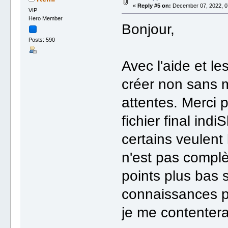
«
Reply #5 on:
December 07, 2022, 0
VIP
Hero Member
Bonjour,
Posts: 590
Avec l'aide et le
créer non sans m
attentes. Merci p
fichier final ind
certains veulent l
n'est pas complè
points plus bas s
connaissances pl
je me contentera