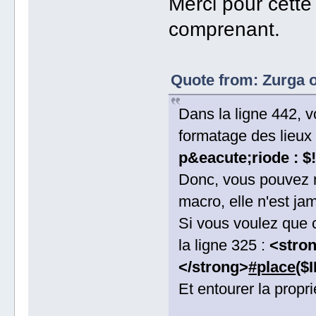
Merci pour cette 
comprenant.
Quote from: Zurga 
Dans la ligne 442, v
formatage des lieux
p&eacute;riode : $
Donc, vous pouvez m
macro, elle n'est ja
Si vous voulez que c
la ligne 325 :
<stron
</strong>
#place
($
Et entourer la propr