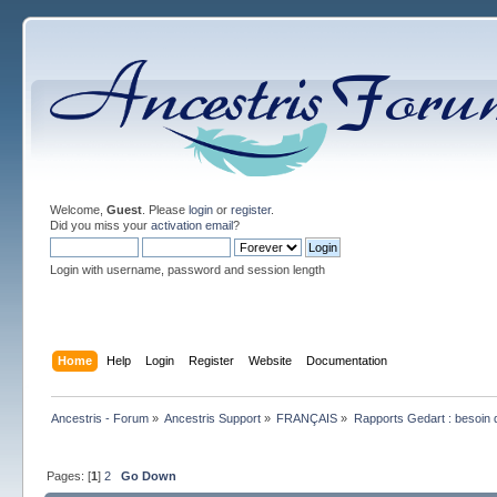
Welcome,
Guest
. Please
login
or
register
.
Did you miss your
activation email
?
Login with username, password and session length
Home
Help
Login
Register
Website
Documentation
Ancestris - Forum
»
Ancestris Support
»
FRANÇAIS
»
Rapports Gedart : besoin d
Pages: [
1
]
2
Go Down