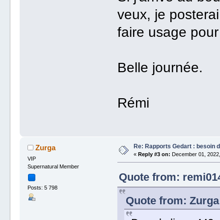
veux, je posterai
faire usage pour
Belle journée.
Rémi
Re: Rapports Gedart : besoin d
Zurga
«
Reply #3 on:
December 01, 2022,
VIP
Supernatural Member
Quote from: remi01
Posts: 5 798
Quote from: Zurga