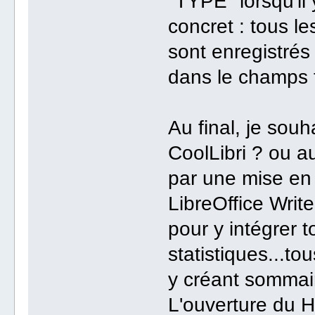
"TYPE" lorsqu'il 
concret : tous l
sont enregistrés
dans le champs t
Au final, je souh
CoolLibri ? ou au
par une mise en 
LibreOffice Writ
pour y intégrer 
statistiques...to
y créant sommair
L'ouverture du 