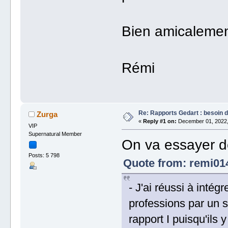
Bien amicalemen
Rémi
Re: Rapports Gedart : besoin d
Zurga
«
Reply #1 on:
December 01, 2022,
VIP
Supernatural Member
On va essayer d
Posts: 5 798
Quote from: remi01
- J'ai réussi à intég
professions par un si
rapport I puisqu'ils y