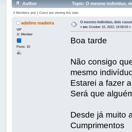
Author
Topic: O mesmo individuo, d
0 Members and 1 Guest are viewing this topic.
O mesmo individuo, dois casa
adelino madeira
«
on:
October 16, 2022, 19:58:03 »
VIP
Jr. Member
Boa tarde
Posts: 10
Não consigo que
mesmo indivíduo
Estarei a fazer 
Será que algué
Desde já muito 
Cumprimentos