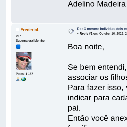
Adelino Madeira
Re: O mesmo individuo, dois 
FredericL
«
Reply #1 on:
October 16, 2022, 2
VIP
Supernatural Member
Boa noite,
Se bem entendi, 
Posts: 1 167
associar os filh
Para fazer isso, 
indicar para cad
pai.
Então você anex