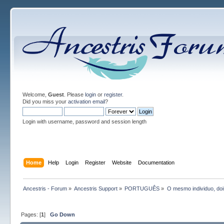
Welcome,
Guest
. Please
login
or
register
.
Did you miss your
activation email
?
Login with username, password and session length
Home
Help
Login
Register
Website
Documentation
Ancestris - Forum
»
Ancestris Support
»
PORTUGUÊS
»
O mesmo individuo, do
Pages: [
1
]
Go Down