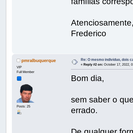
famílias corresp
Atenciosamente
Frederico
Re: O mesmo individuo, dois 
pmralbuquerque
«
Reply #2 on:
October 17, 2022, 0
VIP
Full Member
Bom dia,
sem saber o que 
Posts: 25
errado.
De qualquer form