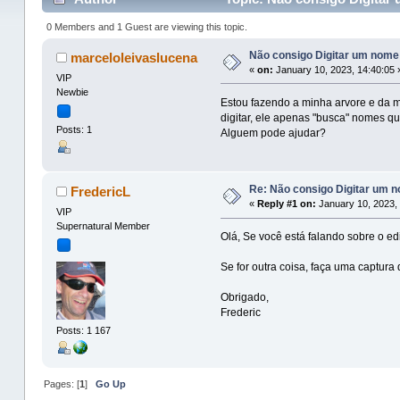
0 Members and 1 Guest are viewing this topic.
Não consigo Digitar um nome
marceloleivaslucena
«
on:
January 10, 2023, 14:40:05 
VIP
Newbie
Estou fazendo a minha arvore e da m
digitar, ele apenas "busca" nomes qu
Posts: 1
Alguem pode ajudar?
Re: Não consigo Digitar um 
FredericL
«
Reply #1 on:
January 10, 2023, 
VIP
Supernatural Member
Olá, Se você está falando sobre o ed
Se for outra coisa, faça uma captura
Obrigado,
Frederic
Posts: 1 167
Pages: [
1
]
Go Up