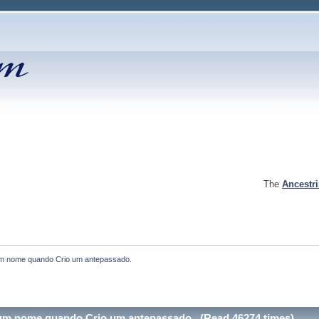
The
Ancestr
um nome quando Crio um antepassado.
 um nome quando Crio um antepassado. (Read 46274 times)