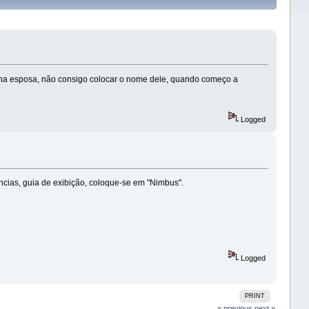
nha esposa, não consigo colocar o nome dele, quando começo a
Logged
ências, guia de exibição, coloque-se em "Nimbus".
Logged
PRINT
« previous
next »