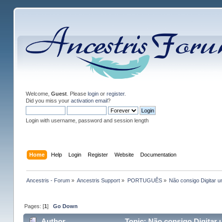
Welcome,
Guest
. Please
login
or
register
.
Did you miss your
activation email
?
Login with username, password and session length
Home
Help
Login
Register
Website
Documentation
Ancestris - Forum
»
Ancestris Support
»
PORTUGUÊS
»
Não consigo Digitar 
Pages: [
1
]
Go Down
Author
Topic: Não consigo Digitar