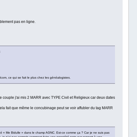
blement pas en ligne.
:
com, ce qui se fait le plus chez les généalogistes.
re couple j'ai mis 2 MARR avec TYPE Civil et Religieux car deux dates
. Cela fait que même le concubinage peut se voir affubler du tag MARR
né « Me Bidulle » dans le champ AGNC. Est-ce comme ça ? Car je ne suis pas
 cas, je n’ai pas compris comment faire une propriété note par rapport à une