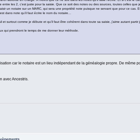
nce entre les 2, c’est juste pour la saisie. Que ce soit des notes ou des sources, toutes celles que 
aisir un notaire sur un MARC, qui sera une propriété note puisque ne servant que pour ce cas. Et si 
est dans note qu’il faut écrire le nom du notaire…
ail et surtout comme je débute et qu’il faut être cohérent dans toute sa saisie, j’aime autant partir 
ceux qui prendront le temps de me donner leur méthode.
lisation car le notaire est un lieu indépendant de la généalogie propre. De même
n avec Ancestris.
 évènements