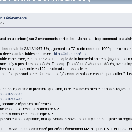
sur 3 évènements
2 »
estions) porte(nt) sur 3 évènements particuliers. Je ne sais trop comment les saisir
u lendemain le 23/12/1967. Un jugement du TGI a été rendu en 1990 pour « absence 
n décès sur les tables de l’Insee :
https://arbre.app/insee
rie concernée, elle me renvoie une copie de la transcription de ce jugement et me 
. Donc il n’y a pas d’acte de décès. Du coup, j'ai créé un évènement décès, avec « la
res au sens des articles 122 et suivants du code civil ».
nté et passant sur ce forum a-t-il déjà connu et saisi ce cas très particulier ? Jus
ez…
onne pour, comme la première question, faire les choses bien et dans les règles. J’ai
p?topic=3838.0
p?topic=3004.0
, apporte 2 réponses différentes.
acs » dans « Descriptif sommaire » ?
« Pacs » dans le champ « Type » ?
possibles mon capitaine, mais je voudrais savoir ce qu’il y a de plus juste au rega
sur un MARC ? J’ai commencé par créer l’évènement MARC, puis DATE et PLAC, et 