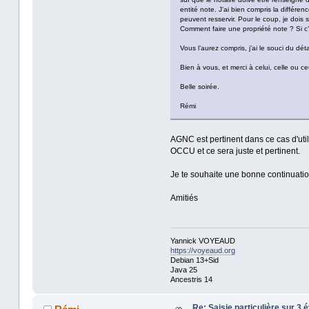
entité note. J’ai bien compris la différe
peuvent resservir. Pour le coup, je dois s
Comment faire une propriété note ? Si c’
Vous l’aurez compris, j’ai le souci du dét
Bien à vous, et merci à celui, celle ou 
Belle soirée.
Rémi
AGNC est pertinent dans ce cas d'uti
OCCU et ce sera juste et pertinent.
Je te souhaite une bonne continuatio
Amitiés
Yannick VOYEAUD
https://voyeaud.org
Debian 13+Sid
Java 25
Ancestris 14
Re: Saisie particulière sur 3