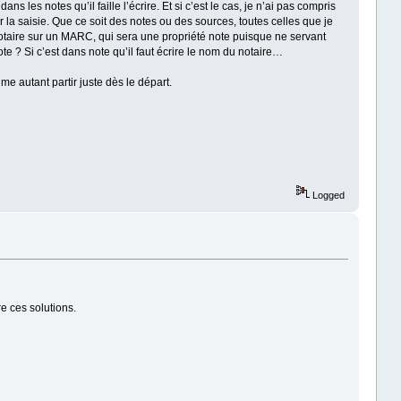
 les notes qu’il faille l’écrire. Et si c’est le cas, je n’ai pas compris
r la saisie. Que ce soit des notes ou des sources, toutes celles que je
n notaire sur un MARC, qui sera une propriété note puisque ne servant
note ? Si c’est dans note qu’il faut écrire le nom du notaire…
ime autant partir juste dès le départ.
Logged
e ces solutions.