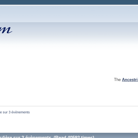
The
Ancestr
ère sur 3 évènements
culière sur 3 évènements (Read 40592 times)