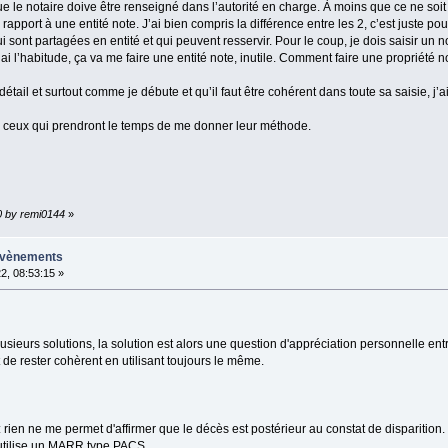
le notaire doive être renseigné dans l’autorité en charge. À moins que ce ne soit dans
apport à une entité note. J’ai bien compris la différence entre les 2, c’est juste pou
ui sont partagées en entité et qui peuvent resservir. Pour le coup, je dois saisir u
j’ai l’habitude, ça va me faire une entité note, inutile. Comment faire une propriété 
détail et surtout comme je débute et qu’il faut être cohérent dans toute sa saisie, j’a
 ou ceux qui prendront le temps de me donner leur méthode.
0 by remi0144
»
 évènements
2, 08:53:15 »
eurs solutions, la solution est alors une question d'appréciation personnelle entr
ant de rester cohèrent en utilisant toujours le même.
 rien ne me permet d'affirmer que le décès est postérieur au constat de disparition.
, j'utilise un MARR type PACS