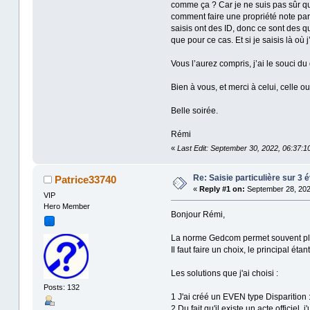
comme ça ? Car je ne suis pas sûr que 
comment faire une propriété note par r
saisis ont des ID, donc ce sont des q
que pour ce cas. Et si je saisis là où 
Vous l’aurez compris, j’ai le souci du 
Bien à vous, et merci à celui, celle
Belle soirée.
Rémi
«
Last Edit: September 30, 2022, 06:37:1
Re: Saisie particulière sur 3
Patrice33740
«
Reply #1 on:
September 28, 202
VIP
Hero Member
Bonjour Rémi,
La norme Gedcom permet souvent plusi
Il faut faire un choix, le principal ét
Les solutions que j'ai choisi :
Posts: 132
1 J'ai créé un EVEN type Disparition :
2 Du fait qu'il existe un acte officiel