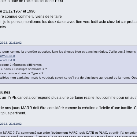
ote la date de l'acte officiel donc 1990.
23/12/1967 et 1990
e connue comme tu viens de le faire
e pense, mentionne les deux dates avec lien vers ledit acte chez toi car proba
cès
2022, 21:11:42
 pour, comme la première question, faire les choses bien et dans les règles. J’ai lu ces 2 forums 
opic=3838.0
opic=3004.0
apporte 2 réponses différentes.
 » dans « Descriptif sommaire » ?
acs » dans le champ « Type » ?
sibles mon capitaine, mais je voudrais savoir ce qu’il y a de plus juste au regard de la norme Ged
justes
c un TYPE car cela correspond plus à une certaine réalité; tout comme pour un aut
s de nos jours MARR doit être considéré comme la création officielle d'une famille
 plus pertinent.
2022, 21:11:42
 un MARC ? J’ai commencé par créer l’évènement MARC, puis DATE et PLAC, et enfin j’ai renseig
ns l’autorité en charge. À moins que ce ne soit dans les notes qu’il faille l’écrire. Et si c’est le