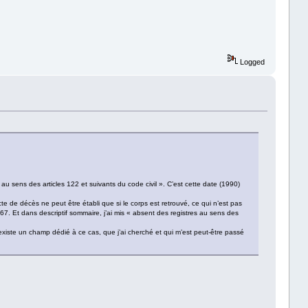
Logged
sens des articles 122 et suivants du code civil ». C’est cette date (1990)
 de décès ne peut être établi que si le corps est retrouvé, ce qui n’est pas
67. Et dans descriptif sommaire, j’ai mis « absent des registres au sens des
l existe un champ dédié à ce cas, que j’ai cherché et qui m’est peut-être passé