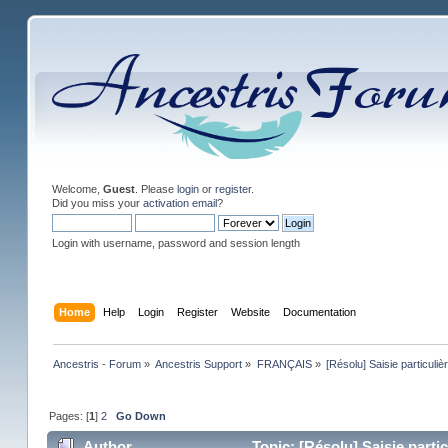
Welcome,
Guest
. Please
login
or
register
.
Did you miss your
activation email
?
Login with username, password and session length
Home
Help
Login
Register
Website
Documentation
Ancestris - Forum
»
Ancestris Support
»
FRANÇAIS
»
[Résolu] Saisie particuli
Pages: [
1
]
2
Go Down
Author
Topic: [Résolu] Saisie parti