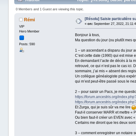
0 Members and 1 Guest are viewing this topic.
[Résolu] Saisie particulière 
Rémi
«
on:
September 27, 2022, 21:11:4
VIP
Hero Member
Bonjour à tous,
Ma question du jour (ou plutôt mes qu
Posts: 590
1 – un ascendant a disparu du jour a
C’est cette date (1990) qui est mise e
En demandant l’acte de décès à la mai
retrouvé, ce qui n’est pas le cas ici
sommaire, j’ai mis « absent des regist
Un collègue généalogiste plus expérime
qui m’est peut-être passé sous le n
2 – pour saisir un Pacs, je me questi
https://forum.ancestris.org/index.ph
https://forum.ancestris.org/index.ph
Et Zurga, qui je suis sûr va me lire
Faut-il conserver MARR et mettre « P
Ou bien faut-il créer un EVEN avec 
Certains me diront que les deux sont 
3 – comment enregistrer un notaire 