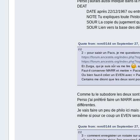
Perso j'aurais aussi indiqué dans la n
DEAT
DATE après 22/12/1967 ou entre 
NOTE Tu expliques toute l'histoir
SOUR La copie du jugement qui, je l
SOUR Lien vers la base des dé
Quote from: remi0144 on September 27, 
2 – pour saisir un Pacs, je me questionne
https://forum.ancestris.org/index.php?t
https://forum.ancestris.org/index.php?t
Et Zurga, qui je suis sûr va me lire
, 
Faut-il conserver MARR et mettre « Pacs
Ou bien faut-il créer un EVEN avec « P
Certains me diront que les deux sont pos
Comme tu le subodore les deux sont 
Perso j'ai préféré faire un MARR ave
différentes.
Je vais faire un peu de philo ici mai
même si pour ce coup un EVEN serait
Quote from: remi0144 on September 27, 
3 – comment enregistrer un notaire sur
sûr que le notaire doive être renseigné da