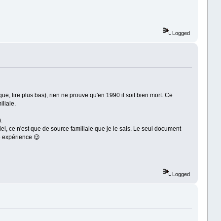
Logged
que, lire plus bas), rien ne prouve qu'en 1990 il soit bien mort. Ce
liale.
.
l, ce n'est que de source familiale que je le sais. Le seul document
e expérience 😉
Logged