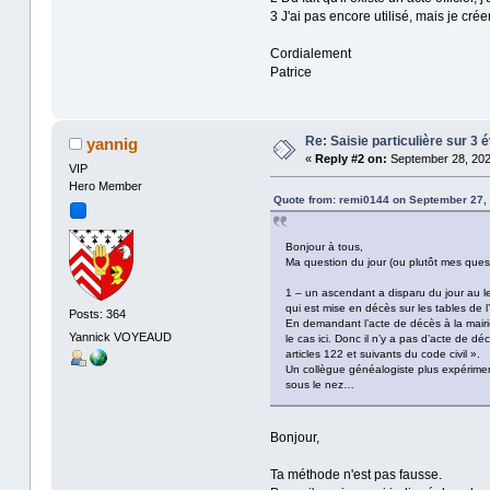
3 J'ai pas encore utilisé, mais je cr
Cordialement
Patrice
Re: Saisie particulière sur 3
yannig
«
Reply #2 on:
September 28, 202
VIP
Hero Member
Quote from: remi0144 on September 27, 
Bonjour à tous,
Ma question du jour (ou plutôt mes questi
1 – un ascendant a disparu du jour au l
qui est mise en décès sur les tables de l
Posts: 364
En demandant l’acte de décès à la mairie
Yannick VOYEAUD
le cas ici. Donc il n’y a pas d’acte de 
articles 122 et suivants du code civil ».
Un collègue généalogiste plus expérimenté
sous le nez…
Bonjour,
Ta méthode n'est pas fausse.