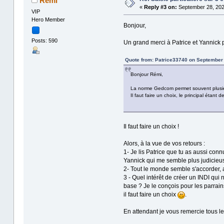
Rémi
«
Reply #3 on:
September 28, 202
VIP
Hero Member
Bonjour,
Posts: 590
Un grand merci à Patrice et Yannick 
Quote from: Patrice33740 on September 
Bonjour Rémi,
La norme Gedcom permet souvent plusieurs
Il faut faire un choix, le principal étant 
Il faut faire un choix !
Alors, à la vue de vos retours :
1- Je lis Patrice que tu as aussi con
Yannick qui me semble plus judicieuse.
2- Tout le monde semble s'accorder, 
3 - Quel intérêt de créer un INDI qui
base ? Je le conçois pour les parrains
il faut faire un choix
.
En attendant je vous remercie tous le