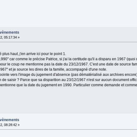
 évènements
2, 05:17:34 »
plus haut, j'en arrive ici pour le point 1.
990" car comme le précise Patrice, si j'ai la certitude qu'il a disparu en 1967 (quoi 
pour le coup ne mentionne pas la date du 23/12/1967. C'est une date de source fami
967" et je source les dires de la famille, accompagné d'une note.
ointe vers l'image du jugement d'absence (pas dématérialisé aux archives encore)
de saisir ? Parce que sa disparition au 23/12/1967 n'est sur aucun document officie
 mentionne que la date du jugement en 1990. Particulier comme demande et comm
 évènements
2, 08:28:42 »