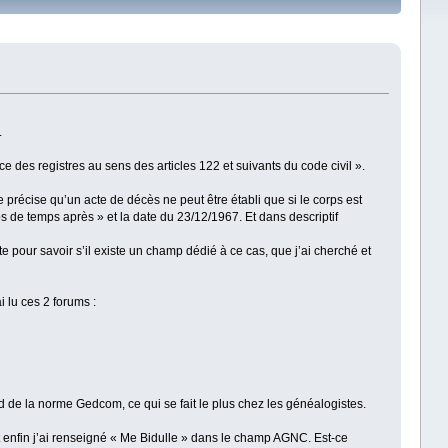
.
des registres au sens des articles 122 et suivants du code civil ».
précise qu’un acte de décès ne peut être établi que si le corps est
ps de temps après » et la date du 23/12/1967. Et dans descriptif
te pour savoir s’il existe un champ dédié à ce cas, que j’ai cherché et
 lu ces 2 forums :
rd de la norme Gedcom, ce qui se fait le plus chez les généalogistes.
enfin j’ai renseigné « Me Bidulle » dans le champ AGNC. Est-ce