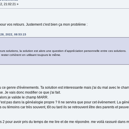
2, 21:02:21 »
pour vos retours. Justement c'est bien ça mon problème :
28, 2022, 08:53:15
 solutions, la solution est alors une question d'appréciation personnelle entre ces solutions.
de rester cohèrent en utilisant toujours le même.
nu ce genre d'évènements. Ta solution est interessante mais j'ai du mal avec le cham
 Je vais donc modifier ce que j'ai fait.
alors je valide le champ MARR.
 n'est pas dans la généalogie propre ? Il ne servira que pour cet évènement. La gé
 ou témoins car très souvent, tôt ou tard ils se retrouvent être des parents et peuven
s 2 pour avoir pris du temps de me lire et de me répondre. me voilà rassuré dans m