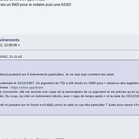
éerais un INDI pour le notaire puis une ASSO
 évènements
2, 12:06:06 »
2022, 21:11:42
ons) porte(nt) sur 3 évènements particuliers. Je ne sais trop comment les saisir.
endemain le 23/12/1967. Un jugement du TGI a été rendu en 1990 pour « absence des registres au 
’Insee :
https://arbre.app/insee
 concernée, elle me renvoie une copie de la transcription de ce jugement et me précise qu’un acte
décès. Du coup, j'ai créé un évènement décès, avec « laps de temps après » et la date du 23/12/19
 et passant sur ce forum a-t-il déjà connu et saisi ce cas très particulier ? Juste pour savoir s’i