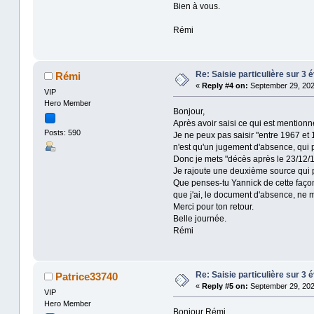
Bien à vous.
Rémi
Re: Saisie particulière sur 3
Rémi
«
Reply #4 on:
September 29, 202
VIP
Hero Member
Bonjour,
Après avoir saisi ce qui est mentionné 
Posts: 590
Je ne peux pas saisir "entre 1967 et 1
n'est qu'un jugement d'absence, qui 
Donc je mets "décès après le 23/12/1
Je rajoute une deuxième source qui p
Que penses-tu Yannick de cette façon 
que j'ai, le document d'absence, ne
Merci pour ton retour.
Belle journée.
Rémi
Re: Saisie particulière sur 3
Patrice33740
«
Reply #5 on:
September 29, 202
VIP
Hero Member
Bonjour Rémi,