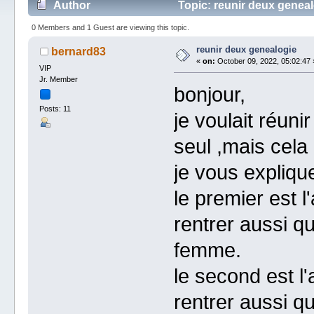
Author
Topic: reunir deux geneal
0 Members and 1 Guest are viewing this topic.
reunir deux genealogie
bernard83
«
on:
October 09, 2022, 05:02:47 
VIP
Jr. Member
bonjour,
Posts: 11
je voulait réun
seul ,mais cela
je vous expliqu
le premier est l
rentrer aussi 
femme.
le second est l
rentrer aussi 