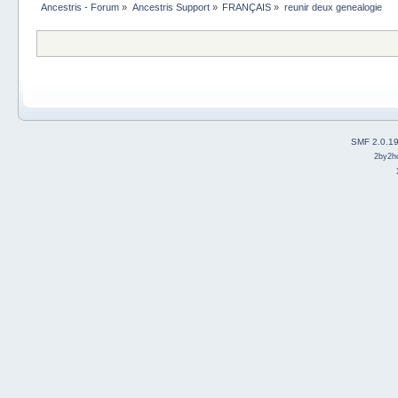
Ancestris - Forum
»
Ancestris Support
»
FRANÇAIS
»
reunir deux genealogie
SMF 2.0.1
2by2h