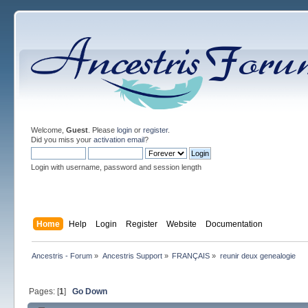
Welcome,
Guest
. Please
login
or
register
.
Did you miss your
activation email
?
Login with username, password and session length
Home
Help
Login
Register
Website
Documentation
Ancestris - Forum
»
Ancestris Support
»
FRANÇAIS
»
reunir deux genealogie
Pages: [
1
]
Go Down