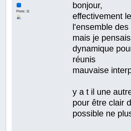
bonjour,
Posts: 11
effectivement l
l'ensemble des 
mais je pensais 
dynamique pour 
réunis
mauvaise interp
y a t il une autr
pour être clair 
possible ne plu