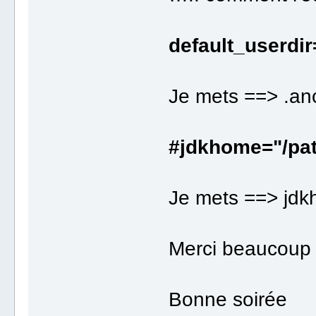
default_userdi
Je mets ==> .an
#jdkhome="/pat
Je mets ==> jdk
Merci beaucoup 
Bonne soirée