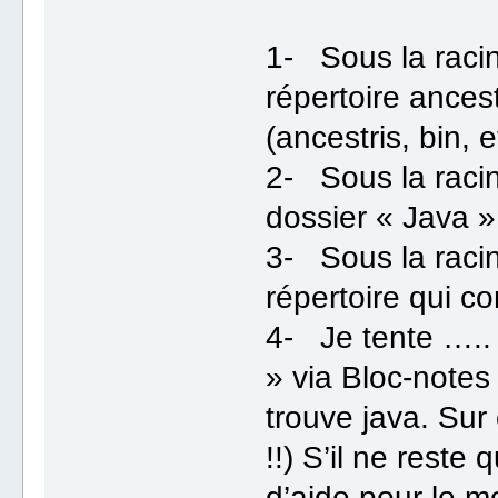
1- Sous la raci
répertoire ancest
(ancestris, bin, 
2- Sous la raci
dossier « Java 
3- Sous la raci
répertoire qui c
4- Je tente ….. d
» via Bloc-notes
trouve java. Sur 
!!) S’il ne reste 
d’aide pour le