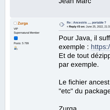
Jean Marc
Re : Ancestris ..... portable ?
Zurga
«
Reply #3 on:
June 25, 2022, 21:3
VIP
Supernatural Member
Pour Java, il suf
Posts: 5 799
exemple :
https:
Et de tout dézi
par exemple.
Le fichier ancest
"etc" du package
Zurga