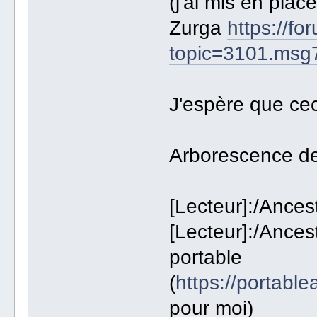
(j'ai mis en plac
Zurga
https://fo
topic=3101.ms
J'espère que ceci
Arborescence de
[Lecteur]:/Ance
[Lecteur]:/Anc
portable
(
https://portable
pour moi)