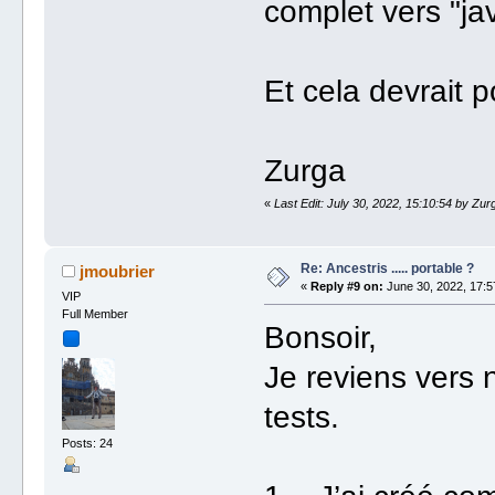
complet vers "ja
Et cela devrait p
Zurga
«
Last Edit: July 30, 2022, 15:10:54 by Zur
Re: Ancestris ..... portable ?
jmoubrier
«
Reply #9 on:
June 30, 2022, 17:5
VIP
Full Member
Bonsoir,
Je reviens vers 
tests.
Posts: 24