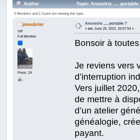
Author
Topic: Ancestris ..... portabl
0 Members and 1 Guest are viewing this topic.
Ancestris ..... portable ?
jmoubrier
«
on:
June 25, 2022, 20:07:54 »
VIP
Full Member
Bonsoir à toutes
Je reviens vers
Posts: 24
d’interruption i
Vers juillet 2020
de mettre à dispo
d’un atelier gén
généalogie, crée
payant.