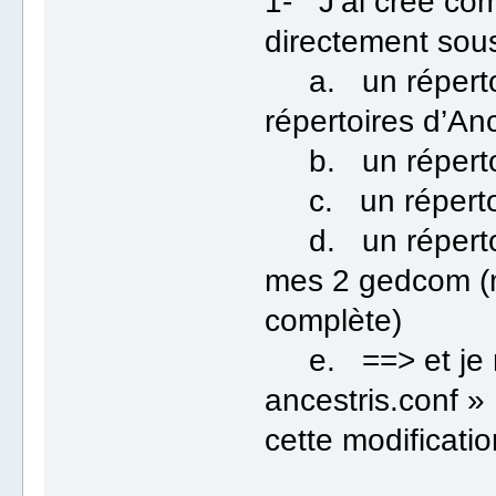
1- J’ai créé c
directement sous
a. un répertoir
répertoires d’Anc
b. un répertoir
c. un répertoir
d. un répertoir
mes 2 gedcom (m
complète)
e. ==> et je n’a
ancestris.conf » 
cette modificatio