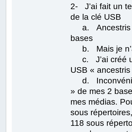
2- J’ai fait un t
de la clé USB
a. Ancestris se
bases
b. Mais je n’a
c. J’ai créé un
USB « ancestris
d. Inconvénient
» de mes 2 base
mes médias. Pou
sous répertoires
118 sous réperto