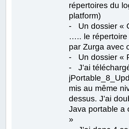
répertoires du lo
platform)
- Un dossier « 
….. le répertoi
par Zurga avec c
- Un dossier « P
- J’ai télécharg
jPortable_8_Upd
mis au même niv
dessus. J’ai doub
Java portable a
»