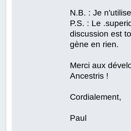
N.B. : Je n'utili
P.S. : Le .super
discussion est t
gène en rien.
Merci aux dévelo
Ancestris !
Cordialement,
Paul