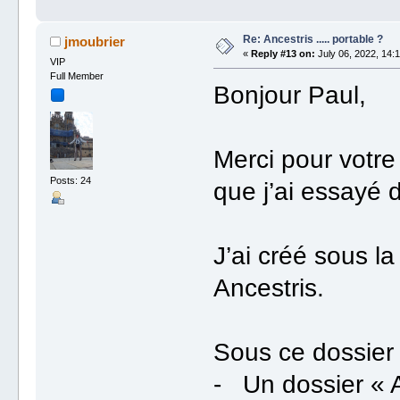
Re: Ancestris ..... portable ?
jmoubrier
«
Reply #13 on:
July 06, 2022, 14:1
VIP
Full Member
Bonjour Paul,
Merci pour votre
Posts: 24
que j’ai essayé d
J’ai créé sous l
Ancestris.
Sous ce dossier j
- Un dossier « A