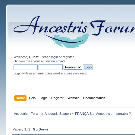
Welcome,
Guest
. Please
login
or
register
.
Did you miss your
activation email
?
Login with username, password and session length
Home
Help
Login
Register
Website
Documentation
Ancestris - Forum
»
Ancestris Support
»
FRANÇAIS
»
Ancestris ..... portable ?
Pages: [
1
]
2
Go Down