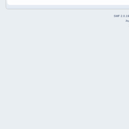
SMF 2.0.1
2b