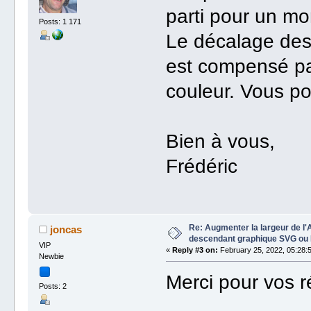
parti pour un m
Posts: 1 171
Le décalage des
est compensé par
couleur. Vous po
Bien à vous,
Frédéric
Re: Augmenter la largeur de l'
joncas
descendant graphique SVG ou
VIP
«
Reply #3 on:
February 25, 2022, 05:28:
Newbie
Merci pour vos r
Posts: 2