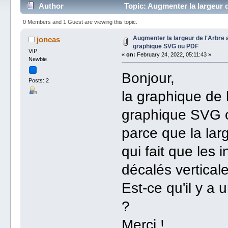
Author
Topic: Augmenter la largeur
11132 times)
0 Members and 1 Guest are viewing this topic.
Augmenter la largeur de l'Arbre
joncas
graphique SVG ou PDF
VIP
«
on:
February 24, 2022, 05:11:43 »
Newbie
Bonjour,
Posts: 2
la graphique de 
graphique SVG o
parce que la lar
qui fait que les
décalés vertical
Est-ce qu'il y a 
?
Merci !