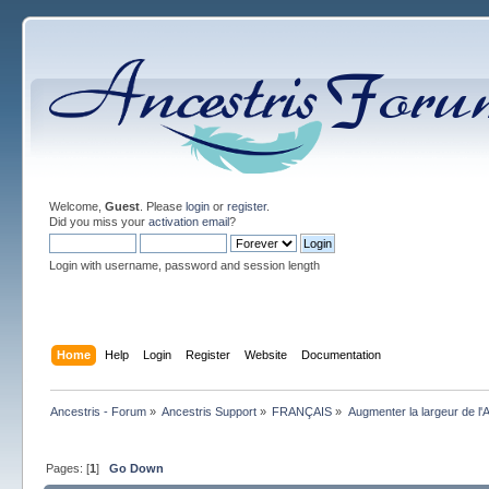
Welcome,
Guest
. Please
login
or
register
.
Did you miss your
activation email
?
Login with username, password and session length
Home
Help
Login
Register
Website
Documentation
Ancestris - Forum
»
Ancestris Support
»
FRANÇAIS
»
Augmenter la largeur de 
Pages: [
1
]
Go Down