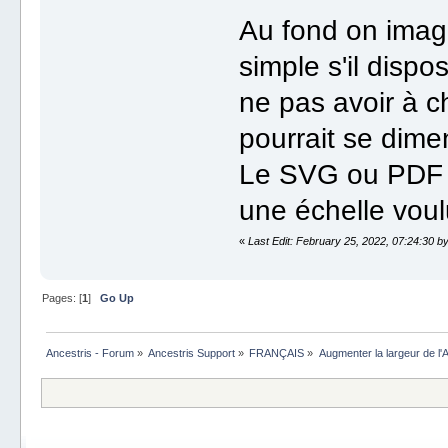
Au fond on imagi
simple s'il dispos
ne pas avoir à ch
pourrait se dimen
Le SVG ou PDF r
une échelle voulu
«
Last Edit: February 25, 2022, 07:24:30 b
Pages: [
1
]
Go Up
Ancestris - Forum
»
Ancestris Support
»
FRANÇAIS
»
Augmenter la largeur de 