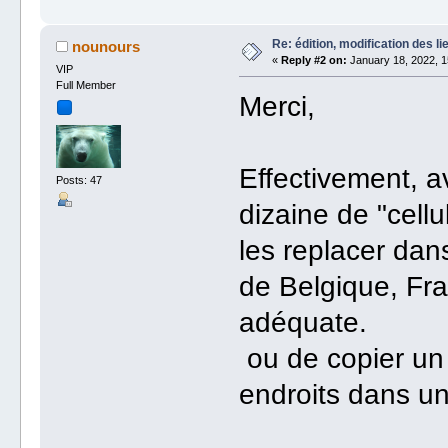
Re: édition, modification des li
nounours
«
Reply #2 on:
January 18, 2022, 1
VIP
Full Member
Merci,
Effectivement, av
Posts: 47
dizaine de "cell
les replacer dan
de Belgique, F
adéquate.
ou de copier un
endroits dans un