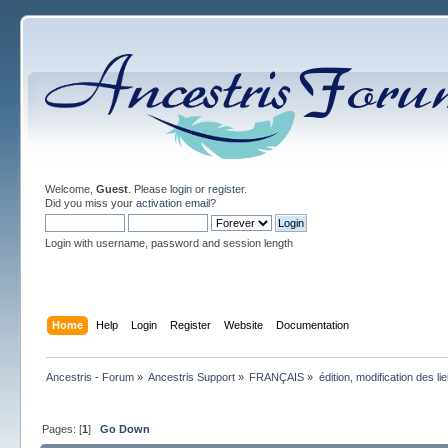
Welcome,
Guest
. Please
login
or
register
.
Did you miss your
activation email
?
Login with username, password and session length
Home
Help
Login
Register
Website
Documentation
Ancestris - Forum
»
Ancestris Support
»
FRANÇAIS
»
édition, modification des li
Pages: [
1
]
Go Down