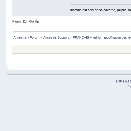
l'homme est sorti de sa caverne, j'ai pris sa
Pages: [
1
]
Go Up
Ancestris - Forum
»
Ancestris Support
»
FRANÇAIS
»
édition, modification des li
SMF 2.0.1
2b