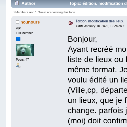
Author
Topic: édition, modification 
0 Members and 1 Guest are viewing this topic.
édition, modification des lieux.
nounours
«
on:
January 18, 2022, 12:28:35 »
VIP
Full Member
Bonjour,
Ayant recréé mo
liste de lieux o
Posts: 47
même format. Je s
voulu édité un li
(Ville,cp, dépar
un lieux, que je
change. parfois j
(moi) doit conf