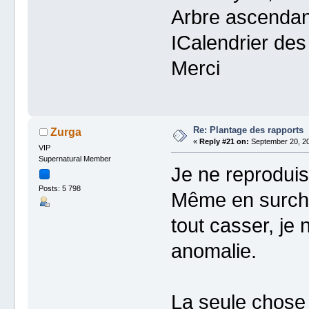
Arbre ascendant
ICalendrier des
Merci
Re: Plantage des rapports
Zurga
«
Reply #21 on:
September 20, 20
VIP
Supernatural Member
Je ne reproduis
Posts: 5 798
Même en surcha
tout casser, je 
anomalie.
La seule chose