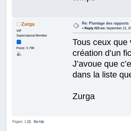
Re: Plantage des rapports
Zurga
«
Reply #23 on:
September 21, 20
VIP
Supernatural Member
Tous ceux que v
Posts: 5 798
création d'un fi
J'avoue que c'e
dans la liste q
Zurga
Pages:
1
[
2
]
Go Up