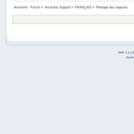
Ancestris - Forum
»
Ancestris Support
»
FRANÇAIS
»
Plantage des rapports
SMF 2.0.1
2by2h