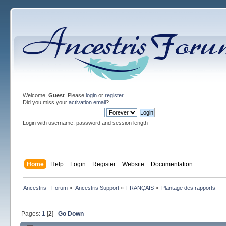
Welcome,
Guest
. Please
login
or
register
.
Did you miss your
activation email
?
Login with username, password and session length
Home
Help
Login
Register
Website
Documentation
Ancestris - Forum
»
Ancestris Support
»
FRANÇAIS
»
Plantage des rapports
Pages:
1
[
2
]
Go Down