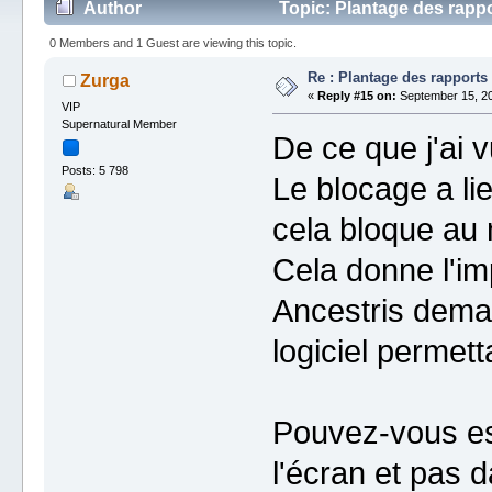
Author
Topic: Plantage des rapp
0 Members and 1 Guest are viewing this topic.
Re : Plantage des rapports
Zurga
«
Reply #15 on:
September 15, 20
VIP
Supernatural Member
De ce que j'ai 
Posts: 5 798
Le blocage a li
cela bloque au m
Cela donne l'i
Ancestris deman
logiciel permett
Pouvez-vous es
l'écran et pas d