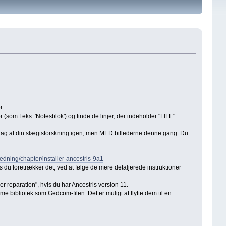
r.
(som f.eks. 'Notesblok') og finde de linjer, der indeholder "FILE".
ddrag af din slægtsforskning igen, men MED billederne denne gang. Du
ledning/chapter/installer-ancestris-9a1
 du foretrækker det, ved at følge de mere detaljerede instruktioner
r reparation", hvis du har Ancestris version 11.
me bibliotek som Gedcom-filen. Det er muligt at flytte dem til en