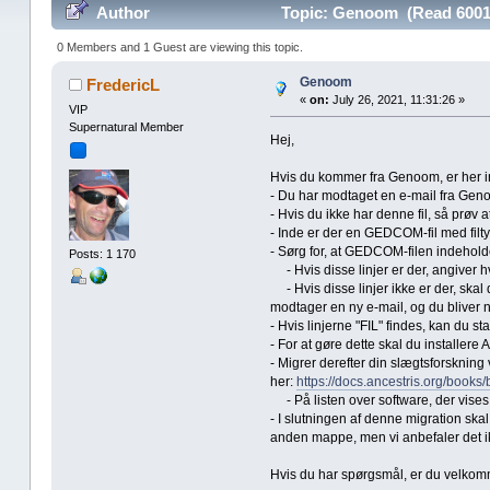
Author
Topic: Genoom (Read 6001
0 Members and 1 Guest are viewing this topic.
Genoom
FredericL
«
on:
July 26, 2021, 11:31:26 »
VIP
Supernatural Member
Hej,
Hvis du kommer fra Genoom, er her inst
- Du har modtaget en e-mail fra Geno
- Hvis du ikke har denne fil, så prøv 
- Inde er der en GEDCOM-fil med filty
- Sørg for, at GEDCOM-filen indeholder
Posts: 1 170
- Hvis disse linjer er der, angiver hver
- Hvis disse linjer ikke er der, ska
modtager en ny e-mail, og du bliver nød
- Hvis linjerne "FIL" findes, kan du st
- For at gøre dette skal du installere 
- Migrer derefter din slægtsforskning
her:
https://docs.ancestris.org/books/
- På listen over software, der vises,
- I slutningen af ​​denne migration sk
anden mappe, men vi anbefaler det i
Hvis du har spørgsmål, er du velkomm