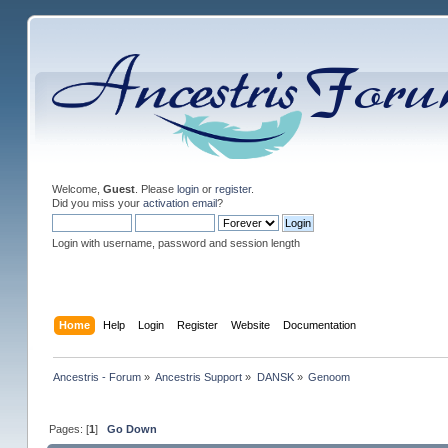
Welcome,
Guest
. Please
login
or
register
.
Did you miss your
activation email
?
Login with username, password and session length
Home
Help
Login
Register
Website
Documentation
Ancestris - Forum
»
Ancestris Support
»
DANSK
»
Genoom
Pages: [
1
]
Go Down