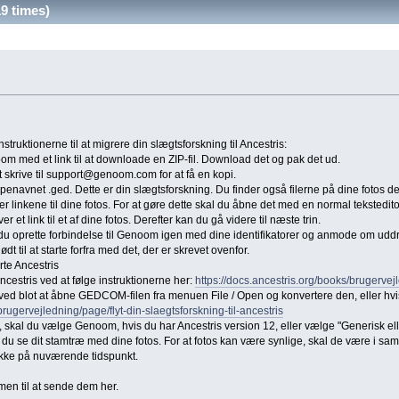
9 times)
ruktionerne til at migrere din slægtsforskning til Ancestris:
om med et link til at downloade en ZIP-fil. Download det og pak det ud.
at skrive til support@genoom.com for at få en kopi.
penavnet .ged. Dette er din slægtsforskning. Du finder også filerne på dine fotos de
 linkene til dine fotos. For at gøre dette skal du åbne det med en normal teksteditor 
 et link til et af dine fotos. Derefter kan du gå videre til næste trin.
l du oprette forbindelse til Genoom igen med dine identifikatorer og anmode om u
t til at starte forfra med det, der er skrevet ovenfor.
arte Ancestris
Ancestris ved at følge instruktionerne her:
https://docs.ancestris.org/books/brugervej
 ved blot at åbne GEDCOM-filen fra menuen File / Open og konvertere den, eller hvis
brugervejledning/page/flyt-din-slaegtsforskning-til-ancestris
 skal du vælge Genoom, hvis du har Ancestris version 12, eller vælge "Generisk elle
al du se dit stamtræ med dine fotos. For at fotos kan være synlige, skal de være i sam
kke på nuværende tidspunkt.
en til at sende dem her.