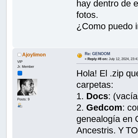
hay dentro de e
fotos.
¿Como puedo i
Re: GENOOM
Ajoylimon
«
Reply #8 on:
July 12, 2024, 23:4
VIP
Jr. Member
Hola! El .zip q
carpetas:
1.
Docs
: (vacía
Posts: 9
2.
Gedcom
: co
genealogía en 
Ancestris. Y T