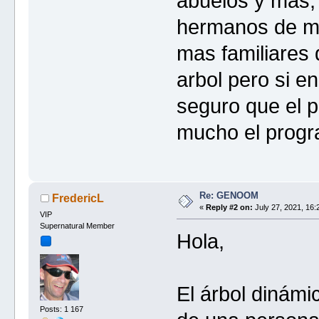
abuelos y mas, 
hermanos de mi
mas familiares 
arbol pero si e
seguro que el 
mucho el progr
Re: GENOOM
FredericL
«
Reply #2 on:
July 27, 2021, 16:
VIP
Supernatural Member
Hola,
El árbol dinámi
Posts: 1 167