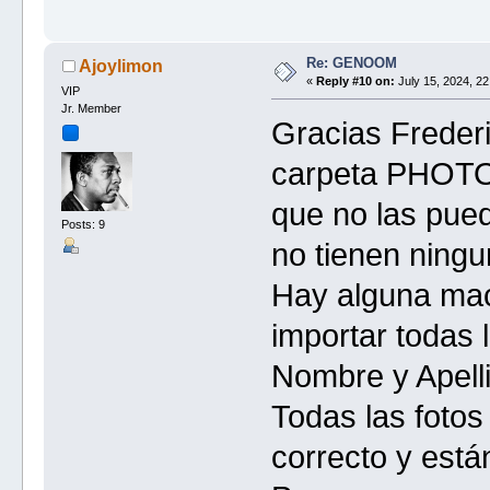
Re: GENOOM
Ajoylimon
«
Reply #10 on:
July 15, 2024, 22
VIP
Jr. Member
Gracias Frederi
carpeta PHOTOS 
que no las pue
Posts: 9
no tienen ningu
Hay alguna mac
importar todas 
Nombre y Apell
Todas las fotos
correcto y está