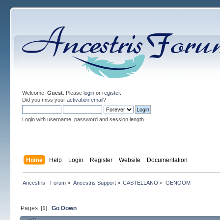
Welcome,
Guest
. Please
login
or
register
.
Did you miss your
activation email
?
Login with username, password and session length
Home
Help
Login
Register
Website
Documentation
Ancestris - Forum
»
Ancestris Support
»
CASTELLANO
»
GENOOM
Pages: [
1
]
Go Down