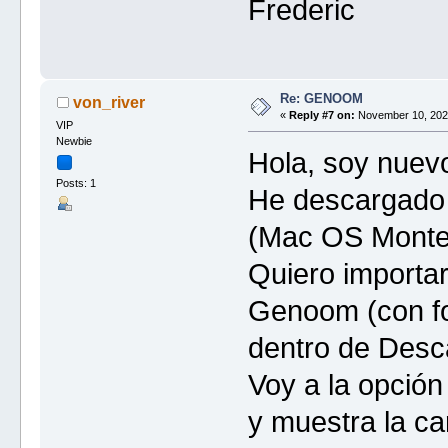
Frederic
Re: GENOOM
von_river
«
Reply #7 on:
November 10, 2021
VIP
Newbie
Hola, soy nuevo
Posts: 1
He descargado 
(Mac OS Monte
Quiero importa
Genoom (con fo
dentro de Desc
Voy a la opció
y muestra la ca