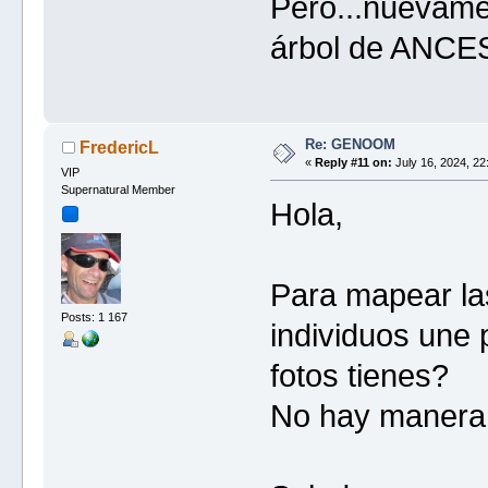
Pero...nuevame
árbol de ANCE
Re: GENOOM
FredericL
«
Reply #11 on:
July 16, 2024, 22
VIP
Supernatural Member
Hola,
Para mapear las
Posts: 1 167
individuos une 
fotos tienes?
No hay manera 