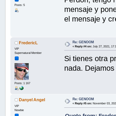
Posts: 5
mensaje y pone
el mensaje y cr
Re: GENOOM
FredericL
«
Reply #4 on:
July 27, 2021, 17:
VIP
Supernatural Member
Si tienes otra p
nada. Dejamos 
Posts: 1 167
Re: GENOOM
Danyel Angel
«
Reply #5 on:
November 03, 2021
VIP
Newbie
Quote from: Freder