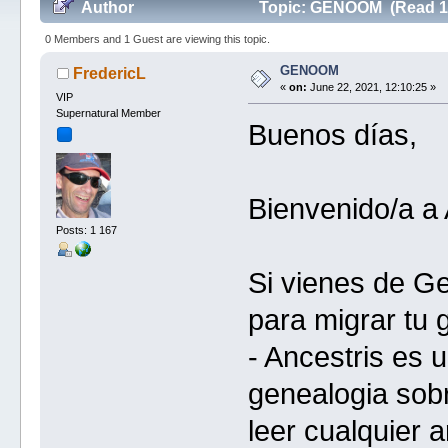
Author
Topic: GENOOM (Read 11
0 Members and 1 Guest are viewing this topic.
GENOOM
FredericL
«
on:
June 22, 2021, 12:10:25 »
VIP
Supernatural Member
Buenos días,
Bienvenido/a a 
Posts: 1 167
Si vienes de Ge
para migrar tu 
- Ancestris es 
genealogia sob
leer cualquier