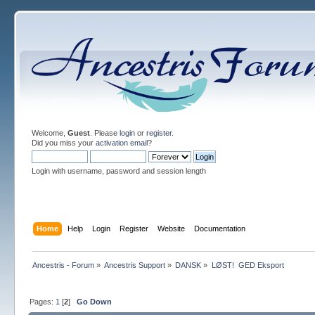
Welcome,
Guest
. Please
login
or
register
.
Did you miss your
activation email
?
Login with username, password and session length
Home
Help
Login
Register
Website
Documentation
Ancestris - Forum
»
Ancestris Support
»
DANSK
»
LØST!  GED Eksport
Pages:
1
[
2
]
Go Down