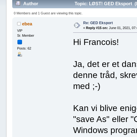
Author
Topic: LØST! GED Eksport (R
0 Members and 1 Guest are viewing this topic.
Re: GED Eksport
ebea
«
Reply #15 on:
June 01, 2021, 07:
VIP
Sr. Member
Hi Francois!
Posts: 62
Ja, det er et da
denne tråd, skre
med ;-)
Kan vi blive enig
"save As" eller 
Windows program