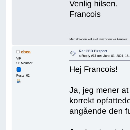
Venlig hilsen.
Francois
Met ’drokfen ket evit teñzorioù va Frankiz !
Re: GED Eksport
ebea
«
Reply #17 on:
June 01, 2021, 16:
VIP
Sr. Member
Hej Francois!
Posts: 62
Ja, jeg mener at 
korrekt opfatted
angående den fu