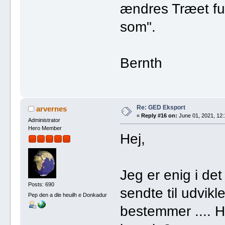
ændres Træet fu
som".
Bernth
Re: GED Eksport
arvernes
«
Reply #16 on:
June 01, 2021, 12:
Administrator
Hero Member
Hej,
Jeg er enig i de
Posts: 690
sendte til udvikl
Pep den a dle heuilh e Donkadur
bestemmer .... H