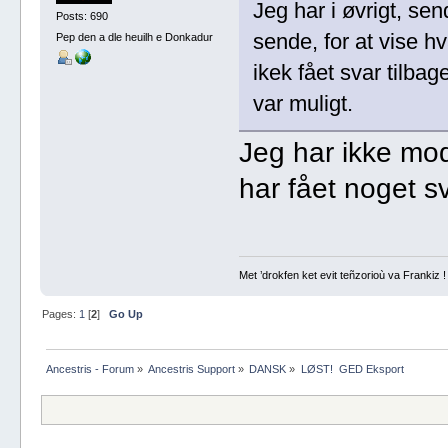
Jeg har i øvrigt, send
Posts: 690
sende, for at vise h
Pep den a dle heuilh e Donkadur
ikek fået svar tilbag
var muligt.
Jeg har ikke mod
har fået noget s
Met ’drokfen ket evit teñzorioù va Frankiz !
Pages:
1
[
2
]
Go Up
Ancestris - Forum
»
Ancestris Support
»
DANSK
»
LØST!  GED Eksport