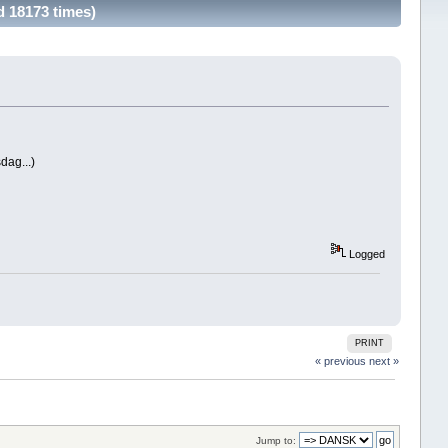
 18173 times)
dag...)
Logged
PRINT
« previous
next »
Jump to: