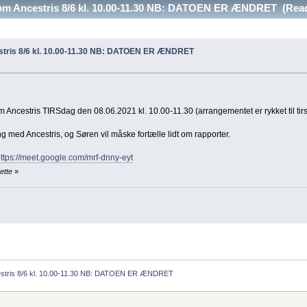
om Ancestris 8/6 kl. 10.00-11.30 NB: DATOEN ER ÆNDRET (Read
stris 8/6 kl. 10.00-11.30 NB: DATOEN ER ÆNDRET
 Ancestris TIRSdag den 08.06.2021 kl. 10.00-11.30 (arrangementet er rykket til tirs
nding med Ancestris, og Søren vil måske fortælle lidt om rapporter.
ttps://meet.google.com/mrf-dnny-eyt
ette
»
estris 8/6 kl. 10.00-11.30 NB: DATOEN ER ÆNDRET