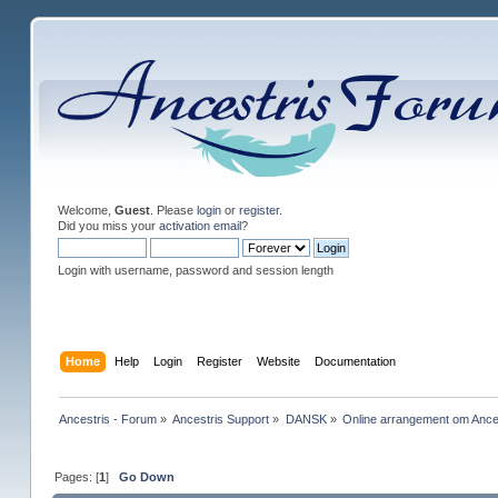
Welcome,
Guest
. Please
login
or
register
.
Did you miss your
activation email
?
Login with username, password and session length
Home
Help
Login
Register
Website
Documentation
Ancestris - Forum
»
Ancestris Support
»
DANSK
»
Online arrangement om Anc
Pages: [
1
]
Go Down