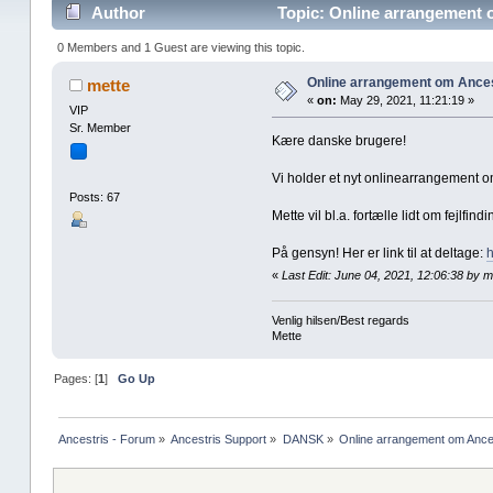
Author
Topic: Online arrangement 
0 Members and 1 Guest are viewing this topic.
Online arrangement om Ance
mette
«
on:
May 29, 2021, 11:21:19 »
VIP
Sr. Member
Kære danske brugere!
Vi holder et nyt onlinearrangement om
Posts: 67
Mette vil bl.a. fortælle lidt om fejlfi
På gensyn! Her er link til at deltage:
h
«
Last Edit: June 04, 2021, 12:06:38 by m
Venlig hilsen/Best regards
Mette
Pages: [
1
]
Go Up
Ancestris - Forum
»
Ancestris Support
»
DANSK
»
Online arrangement om Anc