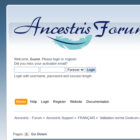
Welcome,
Guest
. Please
login
or
register
.
Did you miss your
activation email
?
Login with username, password and session length
Home
Help
Login
Register
Website
Documentation
Ancestris - Forum
»
Ancestris Support
»
FRANÇAIS
»
Validation norme Gedcom e
Pages: [
1
]
Go Down