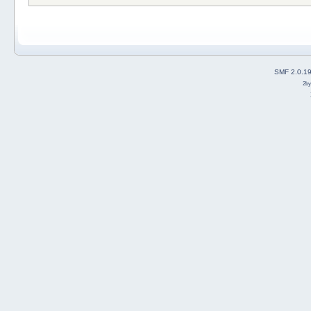
SMF 2.0.1
2b