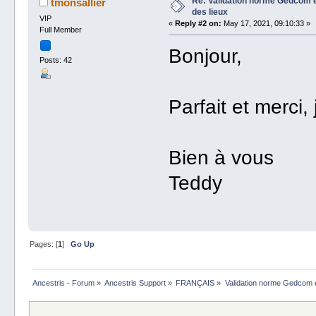
Re: Validation norme Gedcom e
tmonsallier
des lieux
VIP
«
Reply #2 on:
May 17, 2021, 09:10:33 »
Full Member
Bonjour,
Posts: 42
Parfait et merci,
Bien à vous
Teddy
Pages: [
1
]
Go Up
Ancestris - Forum
»
Ancestris Support
»
FRANÇAIS
»
Validation norme Gedcom e