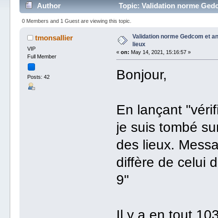
Author
Topic: Validation norme Gedc
0 Members and 1 Guest are viewing this topic.
Validation norme Gedcom et an
tmonsallier
lieux
VIP
«
on:
May 14, 2021, 15:16:57 »
Full Member
Bonjour,
Posts: 42
En lançant "vér
je suis tombé sur
des lieux. Messa
diffère de celui 
9"
Il y a en tout 1