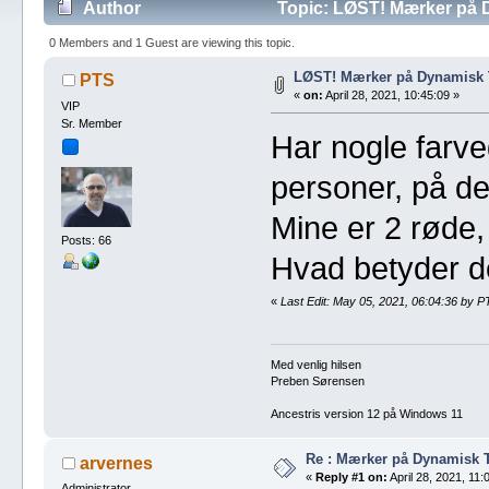
Author
Topic: LØST! Mærker på 
0 Members and 1 Guest are viewing this topic.
LØST! Mærker på Dynamisk
PTS
«
on:
April 28, 2021, 10:45:09 »
VIP
Sr. Member
Har nogle farv
personer, på d
Mine er 2 røde,
Posts: 66
Hvad betyder d
«
Last Edit: May 05, 2021, 06:04:36 by P
Med venlig hilsen
Preben Sørensen
Ancestris version 12 på Windows 11
Re : Mærker på Dynamisk 
arvernes
«
Reply #1 on:
April 28, 2021, 11:
Administrator