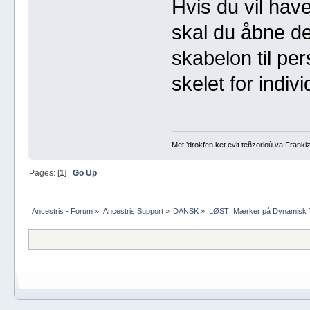
Hvis du vil hav
skal du åbne de
skabelon til pe
skelet for indiv
Met ’drokfen ket evit teñzorioù va Frankiz
Pages: [
1
]
Go Up
Ancestris - Forum
»
Ancestris Support
»
DANSK
»
LØST! Mærker på Dynamisk