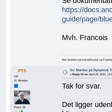
Se dokumentat
https://docs.an
guide/page/bl
Mvh. Francois
Met ’drokfen ket evit teñzorioù va Frankiz
Sv: Mærker på Dynamisk 
PTS
«
Reply #2 on:
April 28, 2021, 13:
VIP
Sr. Member
Tak for svar.
Det ligger uden
Posts: 66