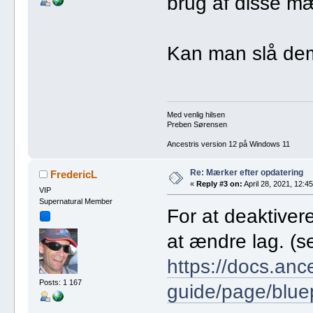
brug af disse mæ
Kan man slå dem
Med venlig hilsen
Preben Sørensen
Ancestris version 12 på Windows 11
Re: Mærker efter opdatering
FredericL
«
Reply #3 on:
April 28, 2021, 12:45
VIP
Supernatural Member
For at deaktiver
at ændre lag. (s
https://docs.anc
Posts: 1 167
guide/page/bluep