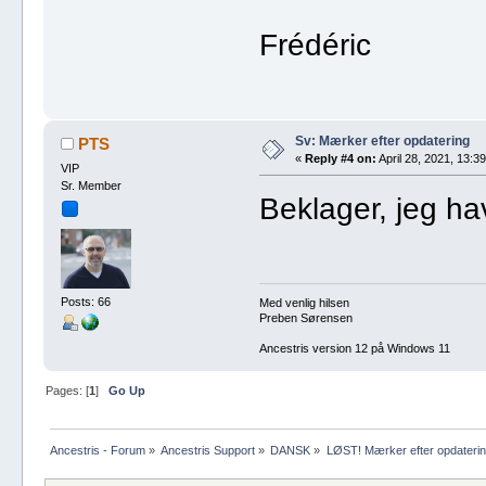
Frédéric
Sv: Mærker efter opdatering
PTS
«
Reply #4 on:
April 28, 2021, 13:39
VIP
Sr. Member
Beklager, jeg h
Posts: 66
Med venlig hilsen
Preben Sørensen
Ancestris version 12 på Windows 11
Pages: [
1
]
Go Up
Ancestris - Forum
»
Ancestris Support
»
DANSK
»
LØST! Mærker efter opdateri