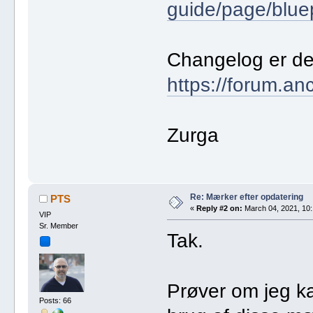
guide/page/blu
Changelog er de
https://forum.an
Zurga
Re: Mærker efter opdatering
PTS
«
Reply #2 on:
March 04, 2021, 10:
VIP
Sr. Member
Tak.
Prøver om jeg
Posts: 66