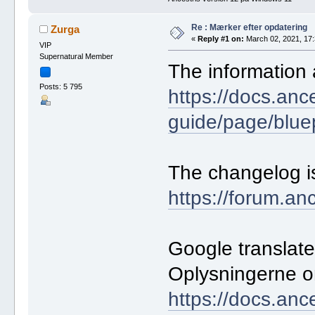
Re : Mærker efter opdatering
Zurga
«
Reply #1 on:
March 02, 2021, 17:
VIP
Supernatural Member
The information 
Posts: 5 795
https://docs.anc
guide/page/blu
The changelog is
https://forum.an
Google translate
Oplysningerne o
https://docs.anc