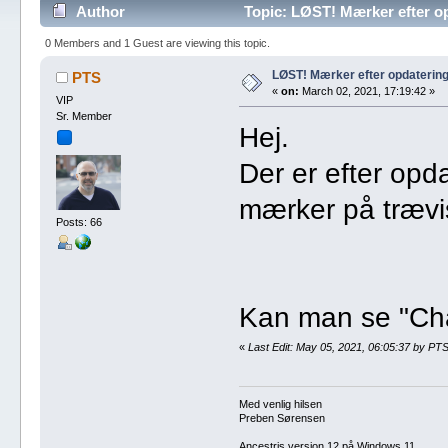
Author
Topic: LØST! Mærker efter o
0 Members and 1 Guest are viewing this topic.
LØST! Mærker efter opdaterin
PTS
«
on:
March 02, 2021, 17:19:42 »
VIP
Sr. Member
Hej.
Der er efter op
mærker på trævi
Posts: 66
Kan man se "Ch
«
Last Edit: May 05, 2021, 06:05:37 by PT
Med venlig hilsen
Preben Sørensen
Ancestris version 12 på Windows 11