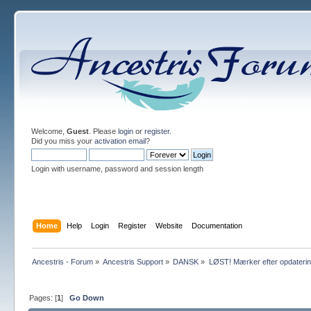
Welcome,
Guest
. Please
login
or
register
.
Did you miss your
activation email
?
Login with username, password and session length
Home
Help
Login
Register
Website
Documentation
Ancestris - Forum
»
Ancestris Support
»
DANSK
»
LØST! Mærker efter opdateri
Pages: [
1
]
Go Down