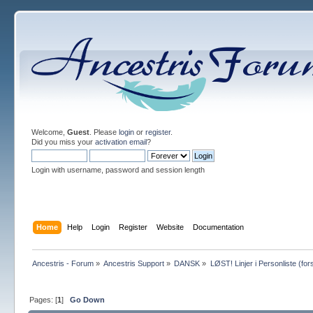
Welcome,
Guest
. Please
login
or
register
.
Did you miss your
activation email
?
Login with username, password and session length
Home
Help
Login
Register
Website
Documentation
Ancestris - Forum
»
Ancestris Support
»
DANSK
»
LØST! Linjer i Personliste (for
Pages: [
1
]
Go Down