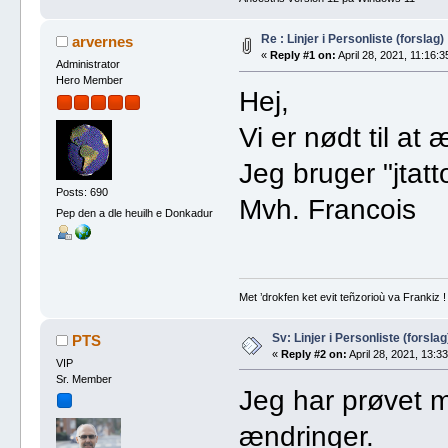
Re : Linjer i Personliste (forslag)
arvernes
«
Reply #1 on:
April 28, 2021, 11:16:3
Administrator
Hero Member
Hej,
Vi er nødt til a
Jeg bruger "jtat
Posts: 690
Mvh. Francois
Pep den a dle heuilh e Donkadur
Met ’drokfen ket evit teñzorioù va Frankiz !
Sv: Linjer i Personliste (forslag
PTS
«
Reply #2 on:
April 28, 2021, 13:33
VIP
Sr. Member
Jeg har prøvet m
ændringer.