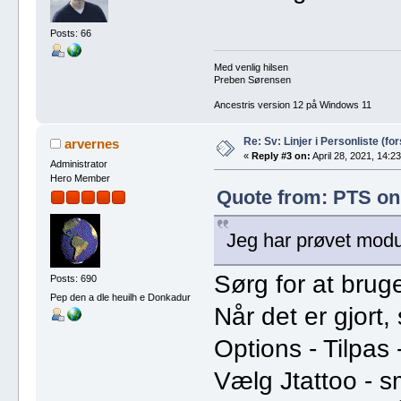
Posts: 66
Med venlig hilsen
Preben Sørensen
Ancestris version 12 på Windows 11
Re: Sv: Linjer i Personliste (for
arvernes
«
Reply #3 on:
April 28, 2021, 14:23
Administrator
Hero Member
Quote from: PTS on 
Jeg har prøvet modu
Sørg for at bruge
Posts: 690
Pep den a dle heuilh e Donkadur
Når det er gjort
Options - Tilpas
Vælg Jtattoo - s