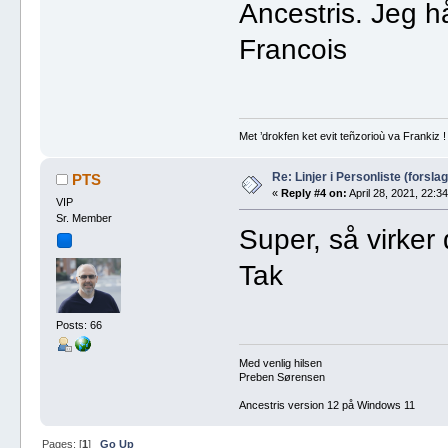
Ancestris. Jeg hå
Francois
Met ’drokfen ket evit teñzorioù va Frankiz !
Re: Linjer i Personliste (forslag
PTS
«
Reply #4 on:
April 28, 2021, 22:34
VIP
Sr. Member
Super, så virker 
Tak
Posts: 66
Med venlig hilsen
Preben Sørensen
Ancestris version 12 på Windows 11
Pages: [
1
]
Go Up