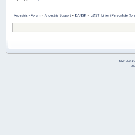
Ancestris - Forum
»
Ancestris Support
»
DANSK
»
LØST! Linjer i Personliste (for
SMF 2.0.1
2b