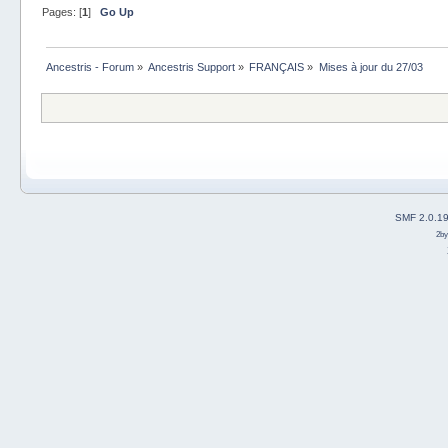
Pages: [
1
]
Go Up
Ancestris - Forum
»
Ancestris Support
»
FRANÇAIS
»
Mises à jour du 27/03
SMF 2.0.1
2b