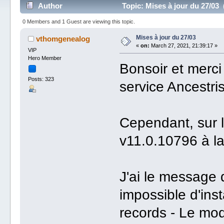
Author
Topic: Mises à jour du 27/03
0 Members and 1 Guest are viewing this topic.
Mises à jour du 27/03
vthomgenealog
«
on:
March 27, 2021, 21:39:17 »
VIP
Hero Member
Bonsoir et merci 
Posts: 323
service Ancestri
Cependant, sur 
v11.0.10796 à l
J'ai le message d
impossible d'inst
records - Le m