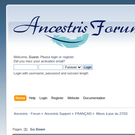
Welcome,
Guest
. Please
login
or
register
.
Did you miss your
activation email
?
Login with username, password and session length
Home
Help
Login
Register
Website
Documentation
Ancestris - Forum
»
Ancestris Support
»
FRANÇAIS
»
Mises à jour du 27/03
Pages: [
1
]
Go Down