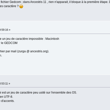
fichier Gedcom ; dans Ancestris 11 , rien n'apparait, il bloque à la première étape.
des caractère ?
:59:16 »
se un jeu de caractère impossible : Macintosh
our le GEDCOM
hier par mail (zurga @ ancestris.org).
n.
:53:11 »
i est un jeu de caractère peu usité sur l'ensemble des OS.
 en UTF-8.
 d'accents.