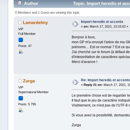
Author
Topic: Import heredis et ac
0 Members and 1 Guest are viewing this topic.
Import heredis et accents
Lamardelmy
«
on:
March 17, 2021, 13:15:02 »
VIP
Full Member
Bonjour à tous,
mon GP m'a envoyé l'arbre de ma GM q
Posts: 47
prénoms.... Est ce normal ? Est ce q
J'ai cherché sur le forum (à défaut d
d'interprétation de caractères spécia
Merci d'avance !
Re: Import heredis et accents
Zurga
«
Reply #1 on:
March 17, 2021, 15
VIP
Supernatural Member
Le première chose est de regarder le
Il faut que le jeu de caractère indiqu
Posts: 5 795
Visiblement, ce n'est pas de l'UTF-8 m
Si vous avez la possibilité, demandez
Zurga