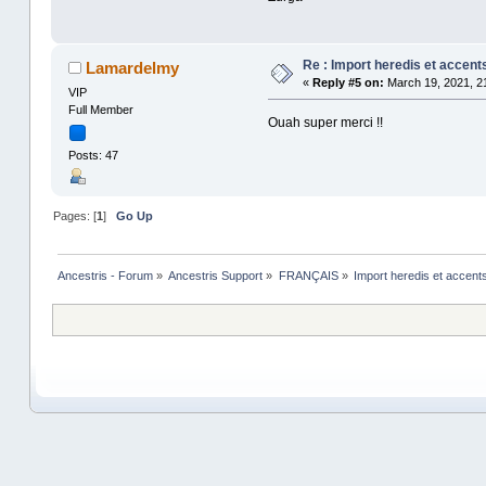
Re : Import heredis et accent
Lamardelmy
«
Reply #5 on:
March 19, 2021, 21
VIP
Full Member
Ouah super merci !!
Posts: 47
Pages: [
1
]
Go Up
Ancestris - Forum
»
Ancestris Support
»
FRANÇAIS
»
Import heredis et accent