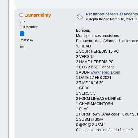
Re: Import heredis et accents
Lamardelmy
«
Reply #2 on:
March 18, 2021, 17
VIP
Full Member
Bonjour,
Merci pour ces précisions.
Posts: 47
En ouvrant dans Wordpad j'ai les acce
"0 HEAD
1 SOUR HEREDIS 15 PC
2 VERS 15
2 NAME HEREDIS PC
2 CORP BSD Concept
3 ADDR
www.heredis.com
1 DATE 17 FEB 2021
2 TIME 16:16:20
1 GEDC
2 VERS 5.5
2 FORM LINEAGE-LINKED
1 CHAR MACINTOSH
1 PLAC
2 FORM Town , Area code , County , 
1 SUBM @S0@
0 @S0@ SUBM "
C'est pas dans l'entête du fichier ?