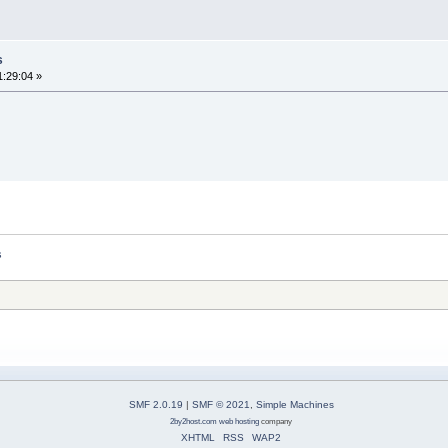
s
:29:04 »
s
SMF 2.0.19
|
SMF © 2021
,
Simple Machines
2by2host.com
web hosting
company
XHTML
RSS
WAP2