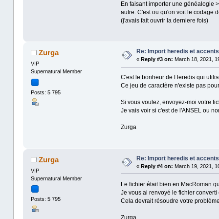
En faisant importer une généalogie > 
autre. C'est ou qu'on voit le codage 
(j'avais fait ouvrir la derniere fois)
Re: Import heredis et accents
Zurga
«
Reply #3 on:
March 18, 2021, 19
VIP
Supernatural Member
C'est le bonheur de Heredis qui utili
Ce jeu de caractère n'existe pas p
Posts: 5 795
Si vous voulez, envoyez-moi votre fic
Je vais voir si c'est de l'ANSEL ou no
Zurga
Re: Import heredis et accents
Zurga
«
Reply #4 on:
March 19, 2021, 10
VIP
Supernatural Member
Le fichier était bien en MacRoman qu
Je vous ai renvoyé le fichier converti
Posts: 5 795
Cela devrait résoudre votre problème
Zurga