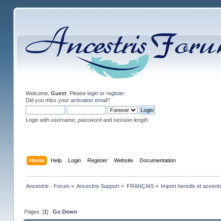
Welcome,
Guest
. Please
login
or
register
.
Did you miss your
activation email
?
Login with username, password and session length
Home
Help
Login
Register
Website
Documentation
Ancestris - Forum
»
Ancestris Support
»
FRANÇAIS
»
Import heredis et accent
Pages: [
1
]
Go Down