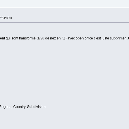
:51:40 »
nt qui sont transformé (a vu de nez en ^Z) avec open office c'est juste supprimer. Je
Region , Country, Subdivision