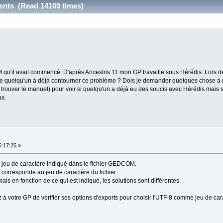
cents (Read 14109 times)
u'il avait commencé. D'après Ancestris 11 mon GP travaille sous Hérédis. Lors de l
ue quelqu'un à déjà contourner ce problème ? Dois je demander quelques chose à m
e trouver le manuel) pour voir si quelqu'un a déjà eu des soucis avec Hérédis mais 
ux.
:17:25 »
 jeu de caractère indiqué dans le fichier GEDCOM.
é corresponde au jeu de caractère du fichier.
ais en fonction de ce qui est indiqué, les solutions sont différentes.
 à votre GP de vérifier ses options d'exports pour choisir l'UTF-8 comme jeu de car