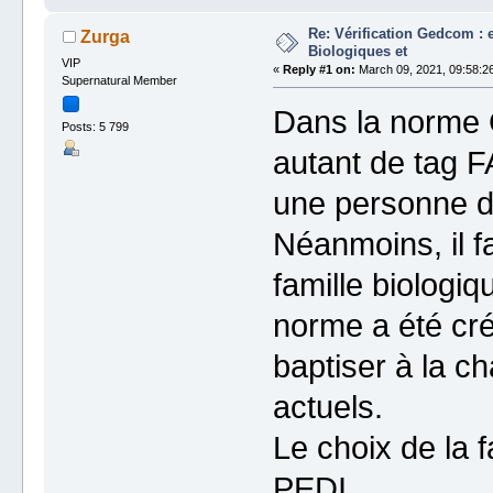
Re: Vérification Gedcom : 
Zurga
Biologiques et
VIP
«
Reply #1 on:
March 09, 2021, 09:58:2
Supernatural Member
Dans la norme
Posts: 5 799
autant de tag F
une personne 
Néanmoins, il fa
famille biologiq
norme a été cr
baptiser à la c
actuels.
Le choix de la f
PEDI.