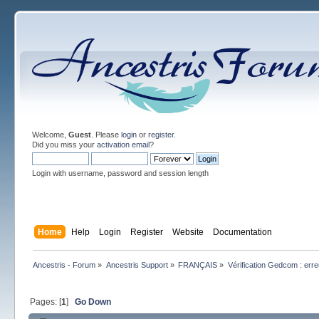
Welcome,
Guest
. Please
login
or
register
.
Did you miss your
activation email
?
Login with username, password and session length
Home
Help
Login
Register
Website
Documentation
Ancestris - Forum
»
Ancestris Support
»
FRANÇAIS
»
Vérification Gedcom : erre
Pages: [
1
]
Go Down