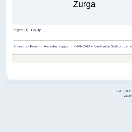
Zurga
Pages: [
1
]
Go Up
Ancestris - Forum
»
Ancestris Support
»
FRANÇAIS
»
Vérification Gedcom : erre
SMF 2.0.1
2by2h