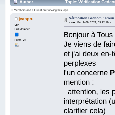
Author
Topic: Vérification Gedco
0 Members and 1 Guest are viewing this topic.
Vérification Gedcom : erreur
jeanpru
«
on:
March 09, 2021, 09:22:19 »
VIP
Full Member
Bonjour à Tous 
Posts: 26
Je viens de fai
et j'ai deux en
perplexes
l'un concerne
P
mention :
attention, les 
interprétation (
clarifier cela)