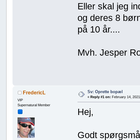
Eller skal jeg 
og deres 8 børn
på 10 år....
Mvh. Jesper R
Sv: Oprette bopæl
FredericL
«
Reply #1 on:
February 14, 2021
VIP
Supernatural Member
Hej,
Godt spørgsmå