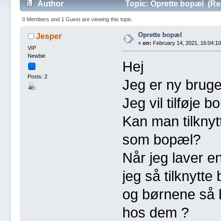
Author
Topic: Oprette bopæl (Re
0 Members and 1 Guest are viewing this topic.
Oprette bopæl
Jesper
«
on:
February 14, 2021, 16:04:10
VIP
Newbie
Hej
Posts: 2
Jeg er ny bruge
Jeg vil tilføje b
Kan man tilknyt
som bopæl?
Når jeg laver e
jeg så tilknytt
og børnene så 
hos dem ?