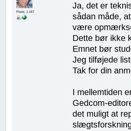
Ja, det er tekn
Posts: 1 167
sådan måde, at 
være opmærkso
Dette bør ikke 
Emnet bør stude
Jeg tilføjede lis
Tak for din anm
I mellemtiden e
Gedcom-editoren
det muligt at re
slægtsforsknin