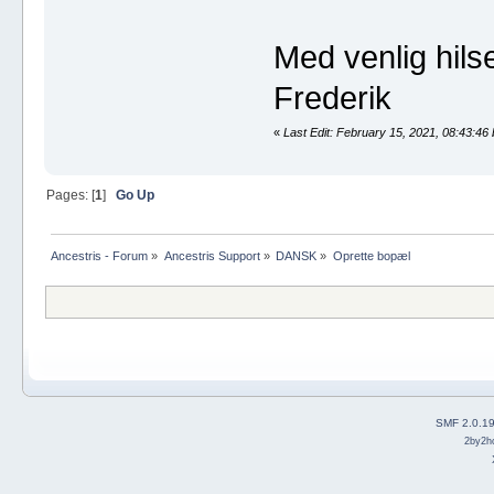
Med venlig hils
Frederik
«
Last Edit: February 15, 2021, 08:43:46
Pages: [
1
]
Go Up
Ancestris - Forum
»
Ancestris Support
»
DANSK
»
Oprette bopæl
SMF 2.0.1
2by2h