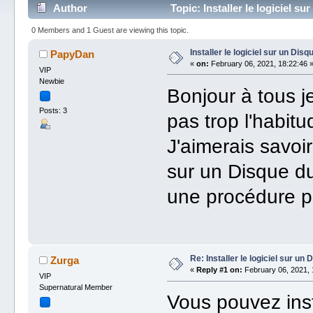
Author
Topic: Installer le logiciel 
0 Members and 1 Guest are viewing this topic.
Installer le logiciel sur un Di
PapyDan
«
on:
February 06, 2021, 18:22:46 
VIP
Newbie
Bonjour à tous je
Posts: 3
pas trop l'habitu
J'aimerais savoir 
sur un Disque dur
une procédure pr
Re: Installer le logiciel sur u
Zurga
«
Reply #1 on:
February 06, 2021, 
VIP
Supernatural Member
Vous pouvez inst