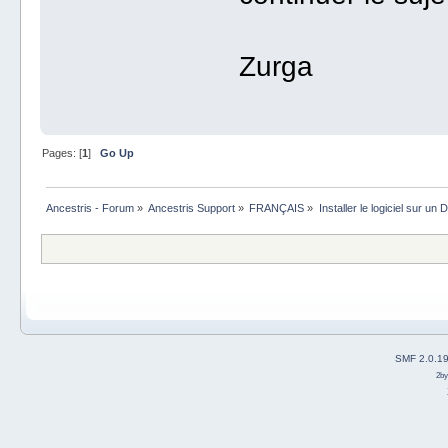
Zurga
Pages: [
1
]
Go Up
Ancestris - Forum
»
Ancestris Support
»
FRANÇAIS
»
Installer le logiciel sur u
SMF 2.0.1
2b