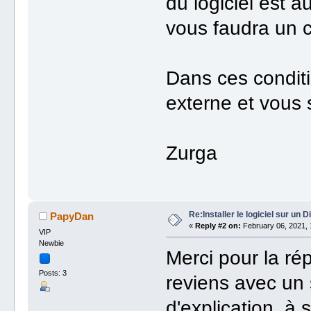
du logiciel est au
vous faudra un 
Dans ces conditi
externe et vous
Zurga
Re:Installer le logiciel sur un
PapyDan
«
Reply #2 on:
February 06, 2021, 
VIP
Newbie
Merci pour la ré
Posts: 3
reviens avec u
d'explication, à s