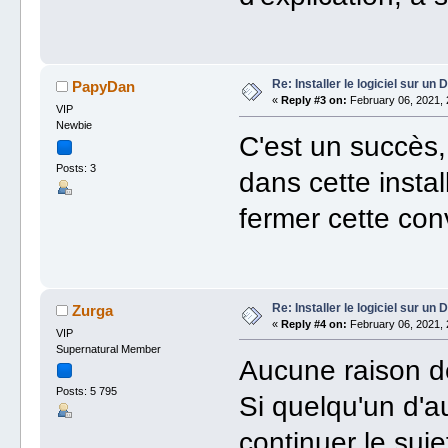
Re: Installer le logiciel sur u
PapyDan
«
Reply #3 on:
February 06, 2021, 
VIP
Newbie
C'est un succès,
Posts: 3
dans cette instal
fermer cette con
Re: Installer le logiciel sur u
Zurga
«
Reply #4 on:
February 06, 2021, 
VIP
Supernatural Member
Aucune raison de
Posts: 5 795
Si quelqu'un d'au
continuer le suje