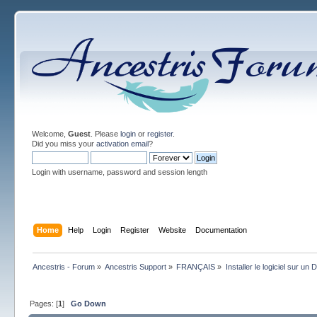
Welcome,
Guest
. Please
login
or
register
.
Did you miss your
activation email
?
Login with username, password and session length
Home
Help
Login
Register
Website
Documentation
Ancestris - Forum
»
Ancestris Support
»
FRANÇAIS
»
Installer le logiciel sur u
Pages: [
1
]
Go Down