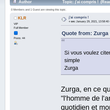
Author
Topic: j'ai compris ! (Rea
0 Members and 1 Guest are viewing this topic.
j'ai compris !
KLR
«
on:
January 29, 2021, 13:58:40 
VIP
Full Member
Quote from: Zurga 
Posts: 44
Si vous voulez cite
simple
Zurga
Zurga, en ce q
"l'homme de l'a
quotidien et mo