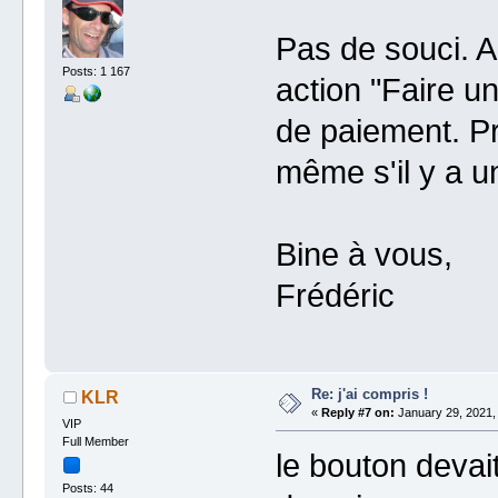
Pas de souci. A
Posts: 1 167
action "Faire u
de paiement. Pr
même s'il y a u
Bine à vous,
Frédéric
Re: j'ai compris !
KLR
«
Reply #7 on:
January 29, 2021,
VIP
Full Member
le bouton devai
Posts: 44