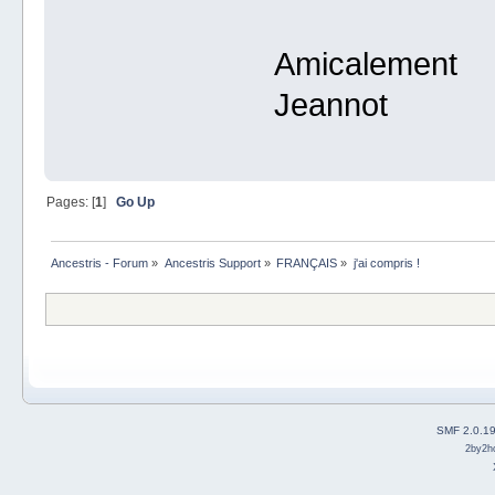
Amicalement
Jeannot
Pages: [
1
]
Go Up
Ancestris - Forum
»
Ancestris Support
»
FRANÇAIS
»
j'ai compris !
SMF 2.0.1
2by2h