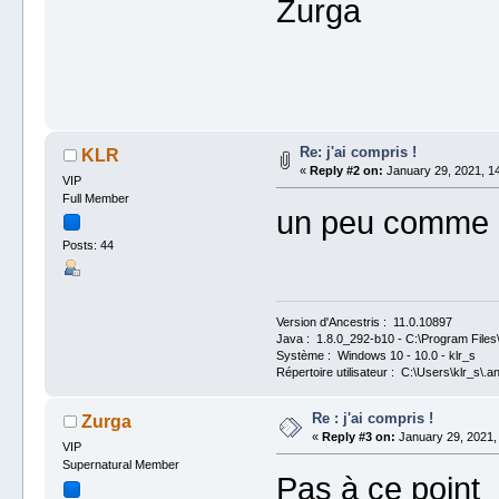
Zurga
Re: j'ai compris !
KLR
«
Reply #2 on:
January 29, 2021, 14
VIP
Full Member
un peu comme 
Posts: 44
Version d'Ancestris : 11.0.10897
Java : 1.8.0_292-b10 - C:\Program Files\
Système : Windows 10 - 10.0 - klr_s
Répertoire utilisateur : C:\Users\klr_s\.a
Re : j'ai compris !
Zurga
«
Reply #3 on:
January 29, 2021,
VIP
Supernatural Member
Pas à ce point