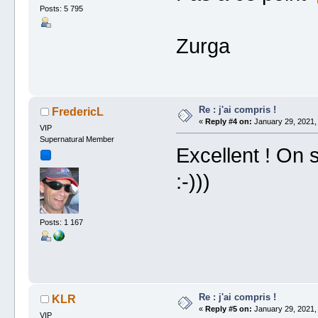
Posts: 5 795
Zurga
Re : j'ai compris !
FredericL
«
Reply #4 on:
January 29, 2021,
VIP
Supernatural Member
Excellent ! On 
:-)))
Posts: 1 167
Re : j'ai compris !
KLR
«
Reply #5 on:
January 29, 2021,
VIP