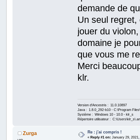
demande de quo
Un seul regret,
jouer du violon,
domaine je pour
que vous me re
Merci beaucoup
klr.
Version d'Ancestris : 11.0.10897
Java : 1.8.0_292-b10 - C:\Program Files\
Système : Windows 10 - 10.0 - klr_s
Répertoire utilisateur : C:\Users\klr_s\.a
Re : j'ai compris !
Zurga
«
Reply #1 on:
January 29, 2021,