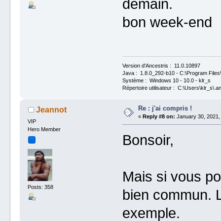
demain.
bon week-end
Version d'Ancestris : 11.0.10897
Java : 1.8.0_292-b10 - C:\Program Files\
Système : Windows 10 - 10.0 - klr_s
Répertoire utilisateur : C:\Users\klr_s\.a
Re : j'ai compris !
Jeannot
«
Reply #8 on:
January 30, 2021, 
VIP
Hero Member
Bonsoir,
Mais si vous po
Posts: 358
bien commun. L
exemple.