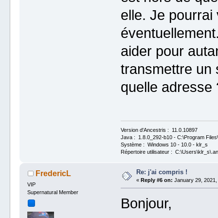
elle. Je pourra
éventuellement
aider pour autan
transmettre un 
quelle adresse 
Version d'Ancestris : 11.0.10897
Java : 1.8.0_292-b10 - C:\Program Files\
Système : Windows 10 - 10.0 - klr_s
Répertoire utilisateur : C:\Users\klr_s\.a
Re: j'ai compris !
FredericL
«
Reply #6 on:
January 29, 2021,
VIP
Supernatural Member
Bonjour,