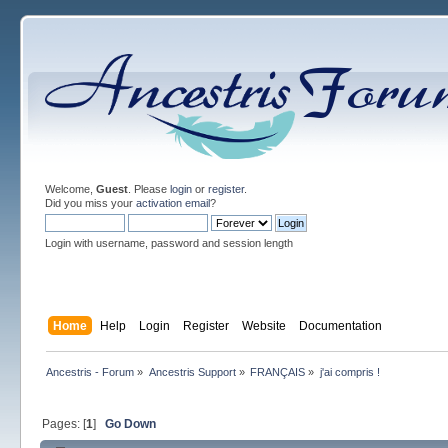
Welcome,
Guest
. Please
login
or
register
.
Did you miss your
activation email
?
Login with username, password and session length
Home
Help
Login
Register
Website
Documentation
Ancestris - Forum
»
Ancestris Support
»
FRANÇAIS
»
j'ai compris !
Pages: [
1
]
Go Down