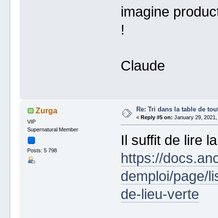
imagine product
!
Claude
Re: Tri dans la table de tou
Zurga
«
Reply #5 on:
January 29, 2021,
VIP
Supernatural Member
Il suffit de lire
Posts: 5 798
https://docs.an
demploi/page/l
de-lieu-verte