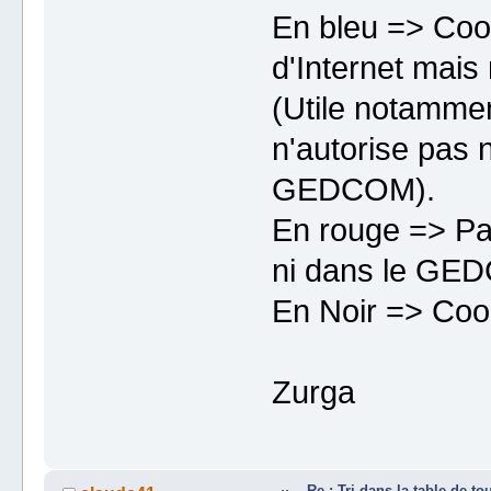
En bleu => Coo
d'Internet mai
(Utile notamment
n'autorise pas 
GEDCOM).
En rouge => Pa
ni dans le GE
En Noir => Co
Zurga
Re : Tri dans la table de to