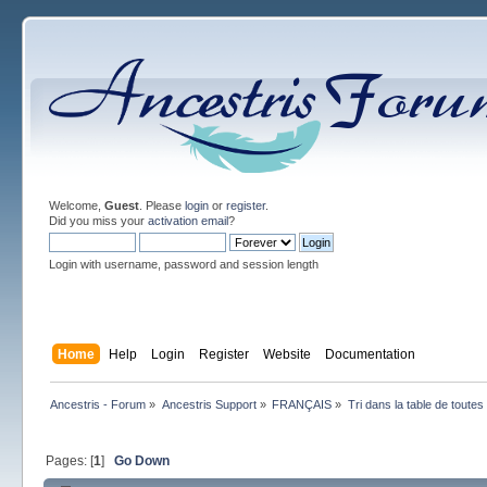
Welcome,
Guest
. Please
login
or
register
.
Did you miss your
activation email
?
Login with username, password and session length
Home
Help
Login
Register
Website
Documentation
Ancestris - Forum
»
Ancestris Support
»
FRANÇAIS
»
Tri dans la table de toutes 
Pages: [
1
]
Go Down