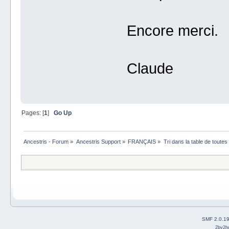
Encore merci.
Claude
Pages: [
1
]
Go Up
Ancestris - Forum
»
Ancestris Support
»
FRANÇAIS
»
Tri dans la table de toutes 
SMF 2.0.1
2by2h