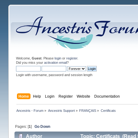
Welcome,
Guest
. Please
login
or
register
.
Did you miss your
activation email
?
Login with username, password and session length
Home
Help
Login
Register
Website
Documentation
Ancestris - Forum
»
Ancestris Support
»
FRANÇAIS
»
Certificats
Pages: [
1
]
Go Down
Author
Topic: Certificats (Read 