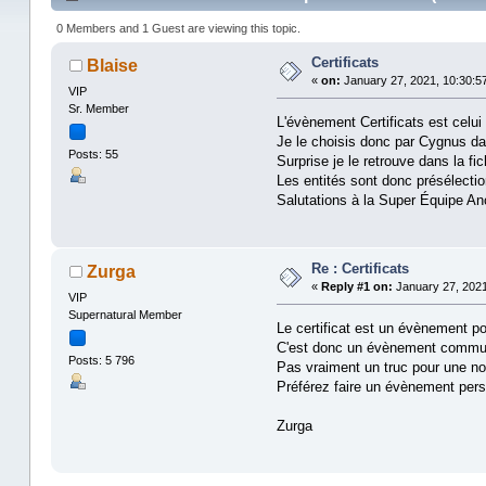
0 Members and 1 Guest are viewing this topic.
Certificats
Blaise
«
on:
January 27, 2021, 10:30:5
VIP
Sr. Member
L'évènement Certificats est celui 
Je le choisis donc par Cygnus dan
Posts: 55
Surprise je le retrouve dans la fi
Les entités sont donc présélecti
Salutations à la Super Équipe An
Re : Certificats
Zurga
«
Reply #1 on:
January 27, 2021
VIP
Supernatural Member
Le certificat est un évènement po
C'est donc un évènement commu
Posts: 5 796
Pas vraiment un truc pour une noti
Préférez faire un évènement pers
Zurga