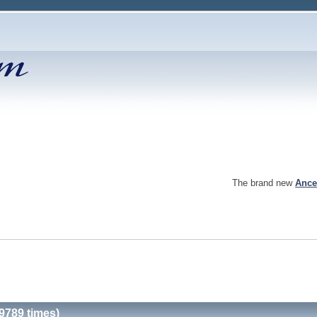
The brand new
Ance
9789 times)