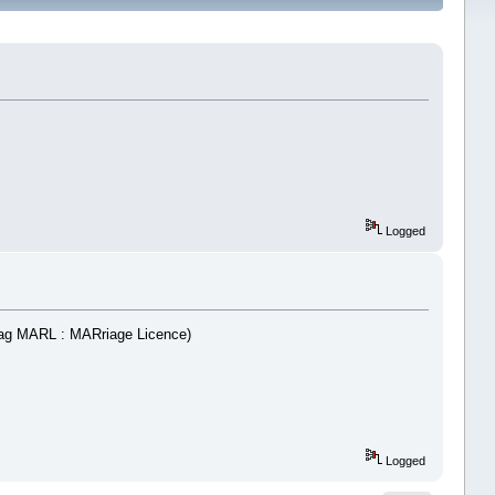
Logged
 (tag MARL : MARriage Licence)
Logged