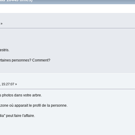
 »
stris.
certaines personnes? Comment?
 15:27:07 »
 photos dans votre arbre.
 zone où apparait le profil de la personne.
a" peut faire l'affaire.