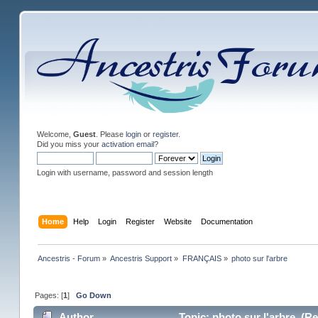
Welcome,
Guest
. Please
login
or
register
.
Did you miss your
activation email
?
Login with username, password and session length
Home
Help
Login
Register
Website
Documentation
Ancestris - Forum
»
Ancestris Support
»
FRANÇAIS
»
photo sur l'arbre
Pages: [
1
]
Go Down
Author
Topic: photo sur l'arbre (R