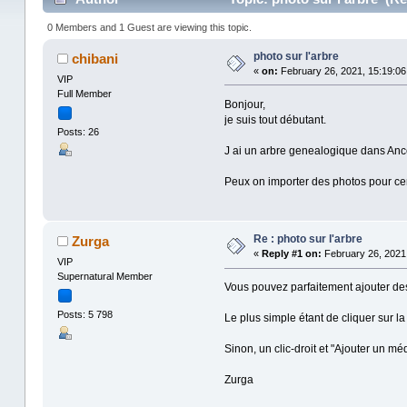
0 Members and 1 Guest are viewing this topic.
photo sur l'arbre
chibani
«
on:
February 26, 2021, 15:19:06
VIP
Full Member
Bonjour,
je suis tout débutant.
Posts: 26
J ai un arbre genealogique dans Ance
Peux on importer des photos pour 
Re : photo sur l'arbre
Zurga
«
Reply #1 on:
February 26, 2021,
VIP
Supernatural Member
Vous pouvez parfaitement ajouter des
Posts: 5 798
Le plus simple étant de cliquer sur la
Sinon, un clic-droit et "Ajouter un médi
Zurga