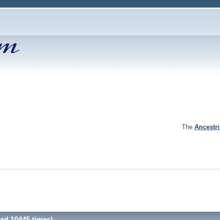
The
Ancestr
ead 10445 times)