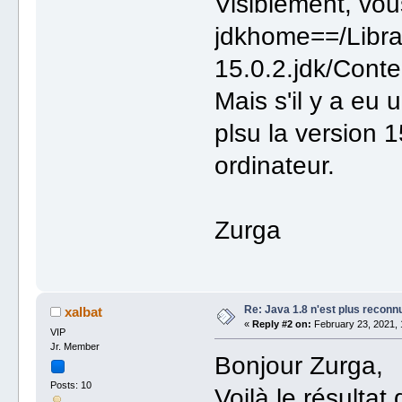
Visiblement, vou
jdkhome==/Libra
15.0.2.jdk/Cont
Mais s'il y a eu 
plsu la version 1
ordinateur.
Zurga
Re: Java 1.8 n'est plus reconn
xalbat
«
Reply #2 on:
February 23, 2021, 
VIP
Jr. Member
Bonjour Zurga,
Posts: 10
Voilà le résulta