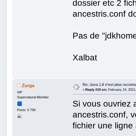
dossier etc 2 fich
ancestris.conf do
Pas de "jdkhome 
Xalbat
Re: Java 1.8 n'est plus reconn
Zurga
«
Reply #10 on:
February 24, 2021,
VIP
Supernatural Member
Si vous ouvriez a
Posts: 5 799
ancestris.conf, v
fichier une lign