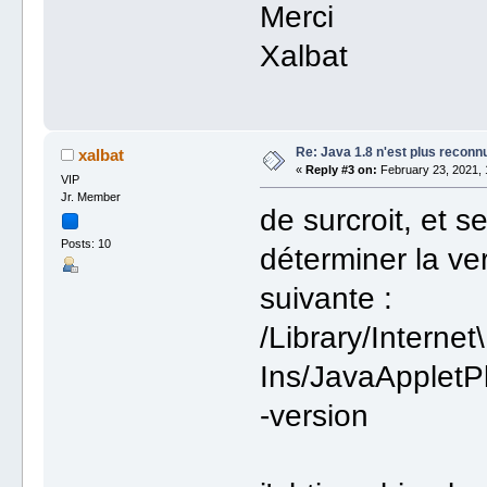
Merci
Xalbat
Re: Java 1.8 n'est plus reconn
xalbat
«
Reply #3 on:
February 23, 2021, 
VIP
Jr. Member
de surcroit, et se
Posts: 10
déterminer la ver
suivante :
/Library/Internet
Ins/JavaAppletP
-version