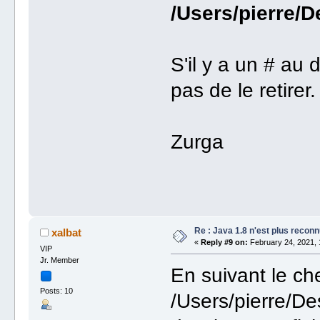
/Users/pierre/D
S'il y a un # au 
pas de le retire
Zurga
Re : Java 1.8 n'est plus reconn
xalbat
«
Reply #9 on:
February 24, 2021, 
VIP
Jr. Member
En suivant le c
Posts: 10
/Users/pierre/Des