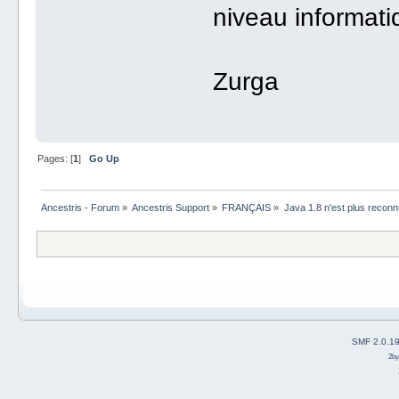
niveau informat
Zurga
Pages: [
1
]
Go Up
Ancestris - Forum
»
Ancestris Support
»
FRANÇAIS
»
Java 1.8 n'est plus reconn
SMF 2.0.1
2b