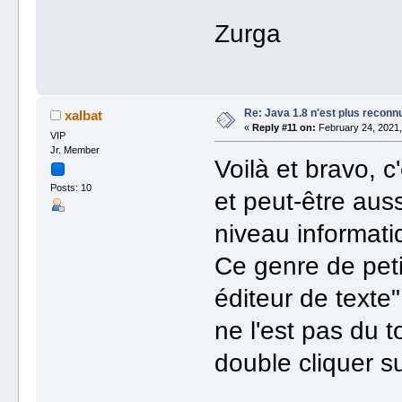
Zurga
Re: Java 1.8 n'est plus reconn
xalbat
«
Reply #11 on:
February 24, 2021,
VIP
Jr. Member
Voilà et bravo, c
Posts: 10
et peut-être auss
niveau informati
Ce genre de petit 
éditeur de texte
ne l'est pas du 
double cliquer su