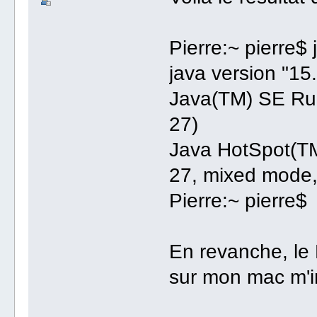
Pierre:~ pierre$ 
java version "15
Java(TM) SE Run
27)
Java HotSpot(TM
27, mixed mode,
Pierre:~ pierre$
En revanche, le
sur mon mac m'i