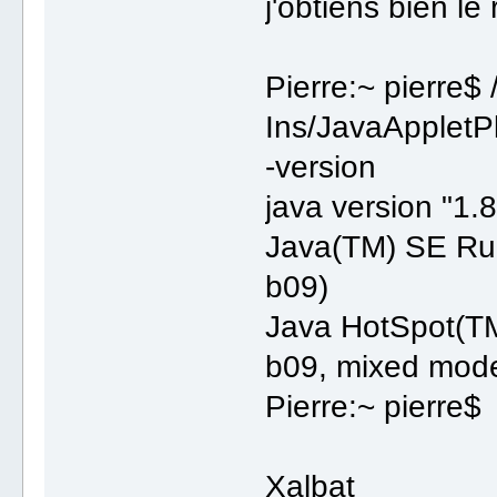
j'obtiens bien le 
Pierre:~ pierre$ 
Ins/JavaAppletP
-version
java version "1.
Java(TM) SE Run
b09)
Java HotSpot(TM
b09, mixed mod
Pierre:~ pierre$
Xalbat