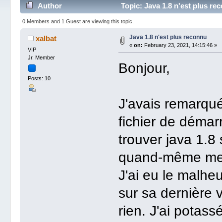
Author
Topic: Java 1.8 n'est plus r
0 Members and 1 Guest are viewing this topic.
Java 1.8 n'est plus reconnu
xalbat
«
on:
February 23, 2021, 14:15:46 »
VIP
Jr. Member
Bonjour,
Posts: 10
J'avais remarqu
fichier de démarr
trouver java 1.8
quand-même me s
J'ai eu le malhe
sur sa dernière v
rien. J'ai potas