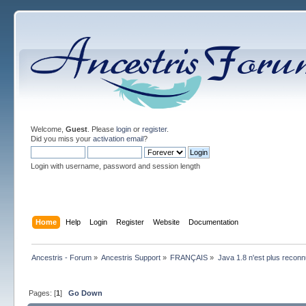
Welcome,
Guest
. Please
login
or
register
.
Did you miss your
activation email
?
Login with username, password and session length
Home
Help
Login
Register
Website
Documentation
Ancestris - Forum
»
Ancestris Support
»
FRANÇAIS
»
Java 1.8 n'est plus reconn
Pages: [
1
]
Go Down