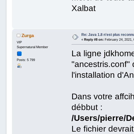
Xalbat
Re: Java 1.8 n'est plus reconn
Zurga
«
Reply #8 on:
February 24, 2021, 
VIP
Supernatural Member
La ligne jdkhome
Posts: 5 799
"ancestris.conf" 
l'installation d'A
Dans votre affci
débbut :
/Users/pierre/D
Le fichier devrait