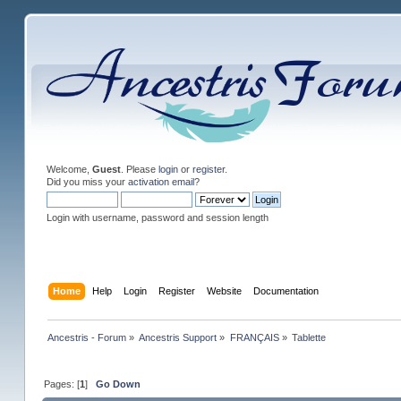
Welcome,
Guest
. Please
login
or
register
.
Did you miss your
activation email
?
Login with username, password and session length
Home
Help
Login
Register
Website
Documentation
Ancestris - Forum
»
Ancestris Support
»
FRANÇAIS
»
Tablette
Pages: [
1
]
Go Down