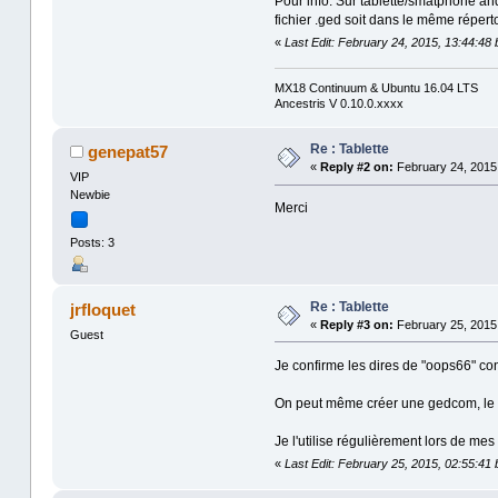
Pour info: Sur tablette/smatphone androi
fichier .ged soit dans le même répert
«
Last Edit: February 24, 2015, 13:44:48
MX18 Continuum & Ubuntu 16.04 LTS
Ancestris V 0.10.0.xxxx
Re : Tablette
genepat57
«
Reply #2 on:
February 24, 2015,
VIP
Newbie
Merci
Posts: 3
Re : Tablette
jrfloquet
«
Reply #3 on:
February 25, 2015,
Guest
Je confirme les dires de "oops66" conc
On peut même créer une gedcom, le mod
Je l'utilise régulièrement lors de me
«
Last Edit: February 25, 2015, 02:55:41 b