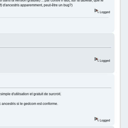
ans la version gratuite) ... par contre il faut, sur la tablette, que le
if) d'ancestris apparemment, peut-être un bug?)
Logged
Logged
ple d'utilisation et gratuit de surcroit.
c ancestris si le gedcom est conforme.
Logged