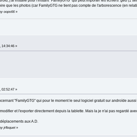
d, j'ai installé pour l'instant "FamilyGTG" qui peut importer les fichiers .ged (1 seul d
oire que les photos (car FamilyGTG ne tient pas compte de l'arborescence (en relat
 by oops66
»
 14:34:46 »
 02:52:47 »
ernant "FamilyGTG" qui pour le moment le seul logiciel gratuit sur androïde aussi sim
ifier et l'exporter directement depuis la tablette. Mais la je n'ai pas regardé ave
s déplacements aux A.D.
y jrfloquet
»