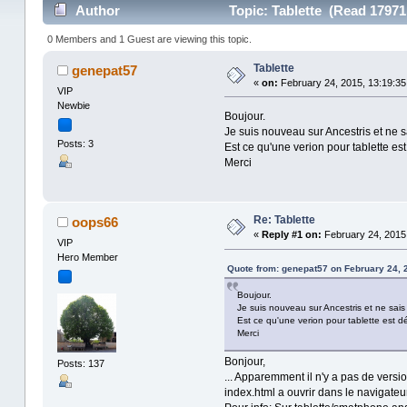
Author
Topic: Tablette (Read 17971
0 Members and 1 Guest are viewing this topic.
Tablette
genepat57
«
on:
February 24, 2015, 13:19:35
VIP
Newbie
Boujour.
Je suis nouveau sur Ancestris et ne s
Posts: 3
Est ce qu'une verion pour tablette es
Merci
Re: Tablette
oops66
«
Reply #1 on:
February 24, 2015,
VIP
Hero Member
Quote from: genepat57 on February 24, 
Boujour.
Je suis nouveau sur Ancestris et ne sais
Est ce qu'une verion pour tablette est d
Merci
Bonjour,
Posts: 137
... Apparemment il n'y a pas de versio
index.html a ouvrir dans le navigateur