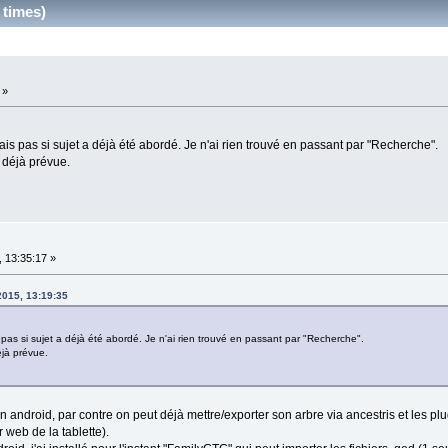
 times)
 »
ais pas si sujet a déjà été abordé. Je n'ai rien trouvé en passant par "Recherche".
t déjà prévue.
 13:35:17 »
2015, 13:19:35
 pas si sujet a déjà été abordé. Je n'ai rien trouvé en passant par "Recherche".
éjà prévue.
n android, par contre on peut déjà mettre/exporter son arbre via ancestris et les pl
 web de la tablette).