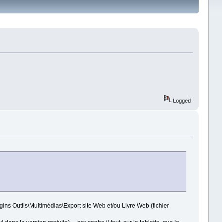
Logged
ugins Outils\Multimédias\Export site Web et/ou Livre Web (fichier