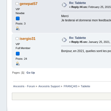
Re: Tablette
genepat57
«
Reply #4 on:
February 25, 2015,
VIP
Newbie
Merci
Je testerai et donnerai mon feedback
Posts: 3
Re: Tablette
isergio31
«
Reply #5 on:
January 25, 2021, 
VIP
Full Member
Bonjour, en 2021, quelles sont les pos
Posts: 24
Pages: [
1
]
Go Up
Ancestris - Forum
»
Ancestris Support
»
FRANÇAIS
»
Tablette