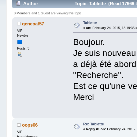
Author
Topic: Tablette (Read 17969 
0 Members and 1 Guest are viewing this topic.
Tablette
genepat57
«
on:
February 24, 2015, 13:19:35 
VIP
Newbie
Boujour.
Posts: 3
Je suis nouveau 
a déjà été abord
"Recherche".
Est ce qu'une ve
Merci
Re: Tablette
oops66
«
Reply #1 on:
February 24, 2015, 
VIP
Hero Member