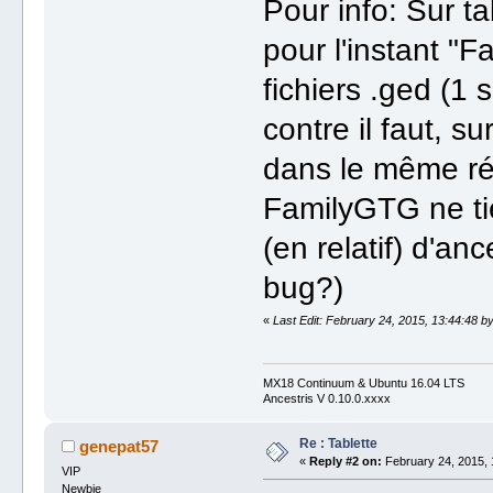
Pour info: Sur ta
pour l'instant "
fichiers .ged (1 
contre il faut, su
dans le même rép
FamilyGTG ne ti
(en relatif) d'a
bug?)
«
Last Edit: February 24, 2015, 13:44:48 
MX18 Continuum & Ubuntu 16.04 LTS
Ancestris V 0.10.0.xxxx
Re : Tablette
genepat57
«
Reply #2 on:
February 24, 2015, 
VIP
Newbie