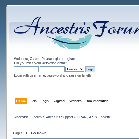
Welcome,
Guest
. Please
login
or
register
.
Did you miss your
activation email
?
Login with username, password and session length
Home
Help
Login
Register
Website
Documentation
Ancestris - Forum
»
Ancestris Support
»
FRANÇAIS
»
Tablette
Pages: [
1
]
Go Down