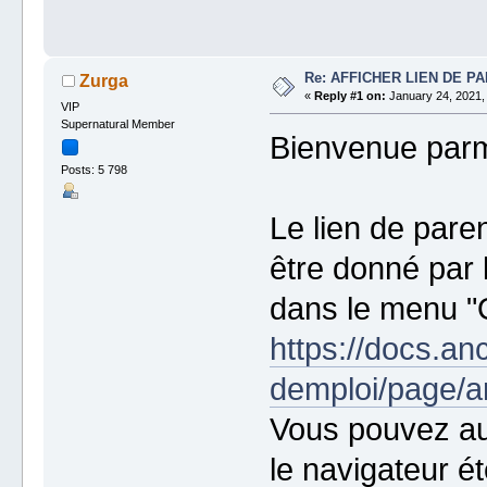
Re: AFFICHER LIEN DE P
Zurga
«
Reply #1 on:
January 24, 2021,
VIP
Supernatural Member
Bienvenue parm
Posts: 5 798
Le lien de pare
être donné par
dans le menu "O
https://docs.an
demploi/page
Vous pouvez aus
le navigateur ét