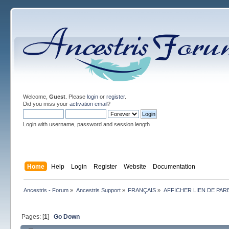
Welcome,
Guest
. Please
login
or
register
.
Did you miss your
activation email
?
Login with username, password and session length
Home
Help
Login
Register
Website
Documentation
Ancestris - Forum
»
Ancestris Support
»
FRANÇAIS
»
AFFICHER LIEN DE PAR
Pages: [
1
]
Go Down