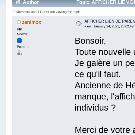
Author
Topic: AFFICHER LIEN D
0 Members and 1 Guest are viewing this topic.
AFFICHER LIEN DE PARE
zanimox
«
on:
January 24, 2021, 23:02:49 
VIP
Newbie
Bonsoir,
Posts: 1
Toute nouvelle u
Je galère un pe
ce qu'il faut.
Ancienne de Hér
manque, l'affic
individus ?
Merci de votre a