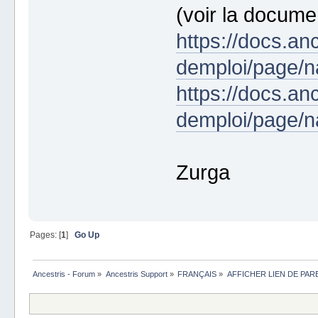
(voir la documen
https://docs.an
demploi/page/n
https://docs.an
demploi/page/
Zurga
Pages: [
1
]
Go Up
Ancestris - Forum
»
Ancestris Support
»
FRANÇAIS
»
AFFICHER LIEN DE PAR