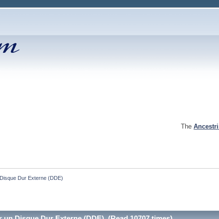
The
Ancestr
 un Disque Dur Externe (DDE)
 sur un Disque Dur Externe (DDE) (Read 10707 times)