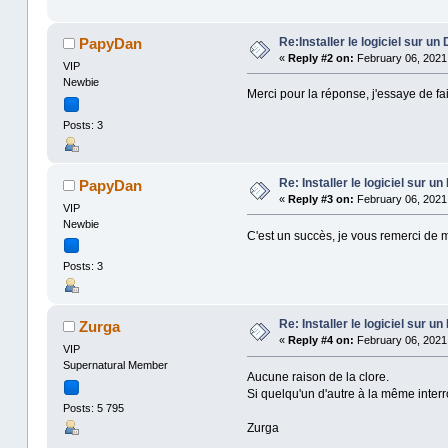
Re:Installer le logiciel sur u
PapyDan
«
Reply #2 on:
February 06, 2021,
VIP
Newbie
Merci pour la réponse, j'essaye de fa
Posts: 3
Re: Installer le logiciel sur 
PapyDan
«
Reply #3 on:
February 06, 2021,
VIP
Newbie
C'est un succès, je vous remerci de m'
Posts: 3
Re: Installer le logiciel sur 
Zurga
«
Reply #4 on:
February 06, 2021,
VIP
Supernatural Member
Aucune raison de la clore.
Si quelqu'un d'autre à la même interro
Posts: 5 795
Zurga