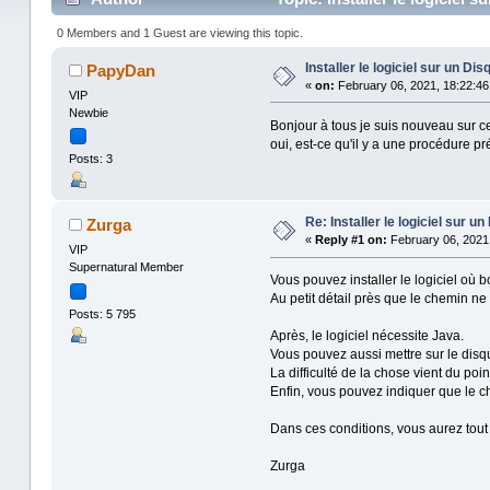
0 Members and 1 Guest are viewing this topic.
Installer le logiciel sur un D
PapyDan
«
on:
February 06, 2021, 18:22:46
VIP
Newbie
Bonjour à tous je suis nouveau sur ce s
oui, est-ce qu'il y a une procédure pr
Posts: 3
Re: Installer le logiciel sur 
Zurga
«
Reply #1 on:
February 06, 2021,
VIP
Supernatural Member
Vous pouvez installer le logiciel où 
Au petit détail près que le chemin ne 
Posts: 5 795
Après, le logiciel nécessite Java.
Vous pouvez aussi mettre sur le disqu
La difficulté de la chose vient du po
Enfin, vous pouvez indiquer que le che
Dans ces conditions, vous aurez tout
Zurga