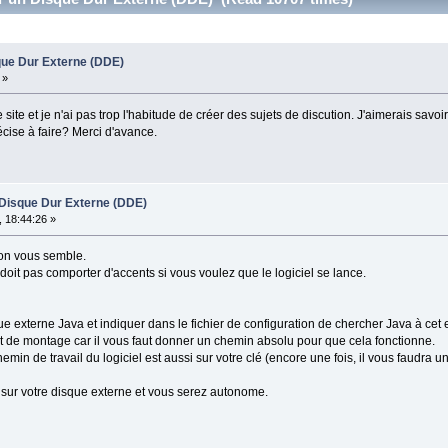
isque Dur Externe (DDE)
 »
ite et je n'ai pas trop l'habitude de créer des sujets de discution. J'aimerais savoir s
écise à faire? Merci d'avance.
un Disque Dur Externe (DDE)
 18:44:26 »
bon vous semble.
doit pas comporter d'accents si vous voulez que le logiciel se lance.
e externe Java et indiquer dans le fichier de configuration de chercher Java à cet e
int de montage car il vous faut donner un chemin absolu pour que cela fonctionne.
min de travail du logiciel est aussi sur votre clé (encore une fois, il vous faudra 
 sur votre disque externe et vous serez autonome.