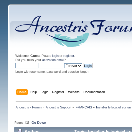
Welcome,
Guest
. Please
login
or
register
.
Did you miss your
activation email
?
Login with username, password and session length
Home
Help
Login
Register
Website
Documentation
Ancestris - Forum
»
Ancestris Support
»
FRANÇAIS
»
Installer le logiciel sur
Pages: [
1
]
Go Down
Author
Topic: Installer le logiciel