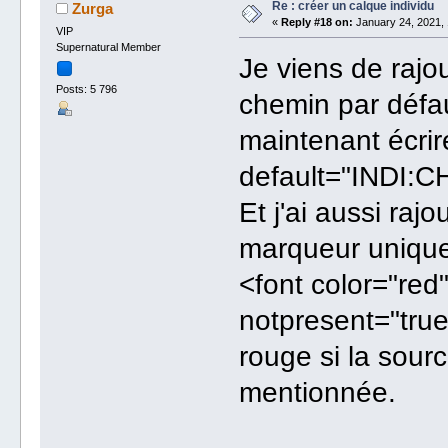
Re : créer un calque individu
Zurga
«
Reply #18 on:
January 24, 2021, 
VIP
Supernatural Member
Je viens de rajou
Posts: 5 796
chemin par défa
maintenant écri
default="INDI:C
Et j'ai aussi rajo
marqueur uniquem
<font color="re
notpresent="true
rouge si la sour
mentionnée.