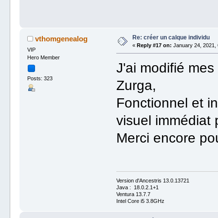
Re: créer un calque individu
vthomgenealog
«
Reply #17 on:
January 24, 2021, 
VIP
Hero Member
J'ai modifié mes
Posts: 323
Zurga,
Fonctionnel et in
visuel immédiat 
Merci encore pou
Version d'Ancestris 13.0.13721
Java : 18.0.2.1+1
Ventura 13.7.7
Intel Core i5 3.8GHz