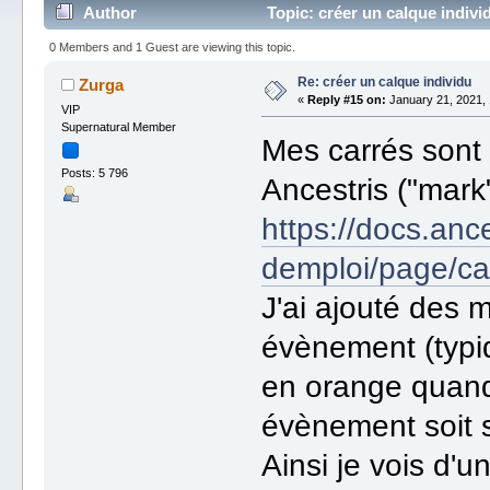
Author
Topic: créer un calque indiv
0 Members and 1 Guest are viewing this topic.
Re: créer un calque individu
Zurga
«
Reply #15 on:
January 21, 2021, 
VIP
Supernatural Member
Mes carrés sont 
Posts: 5 796
Ancestris ("mark"
https://docs.anc
demploi/page/c
J'ai ajouté des 
évènement (typiq
en orange quand 
évènement soit 
Ainsi je vois d'un