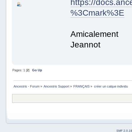
https://docs.anc
%3Cmark%3E
Amicalement
Jeannot
Pages:
1
[
2
]
Go Up
Ancestris - Forum
»
Ancestris Support
»
FRANÇAIS
»
créer un calque individu
SMF 2.0.1