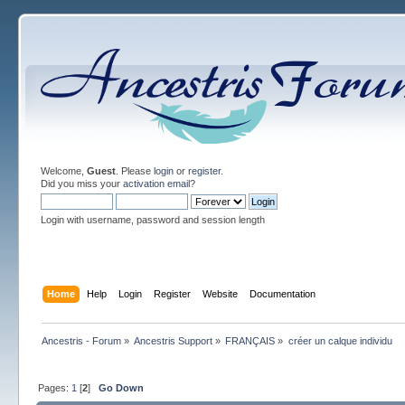
Welcome,
Guest
. Please
login
or
register
.
Did you miss your
activation email
?
Login with username, password and session length
Home
Help
Login
Register
Website
Documentation
Ancestris - Forum
»
Ancestris Support
»
FRANÇAIS
»
créer un calque individu
Pages:
1
[
2
]
Go Down