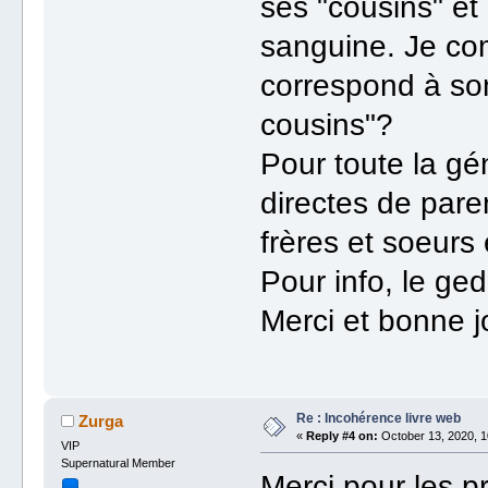
ses "cousins" et
sanguine. Je co
correspond à so
cousins"?
Pour toute la gén
directes de pare
frères et soeurs
Pour info, le ge
Merci et bonne j
Re : Incohérence livre web
Zurga
«
Reply #4 on:
October 13, 2020, 1
VIP
Supernatural Member
Merci pour les pr