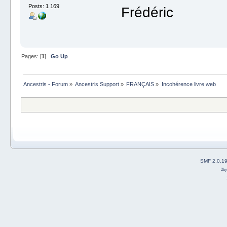
Posts: 1 169
Frédéric
Pages: [
1
]
Go Up
Ancestris - Forum
»
Ancestris Support
»
FRANÇAIS
»
Incohérence livre web
SMF 2.0.1
2b