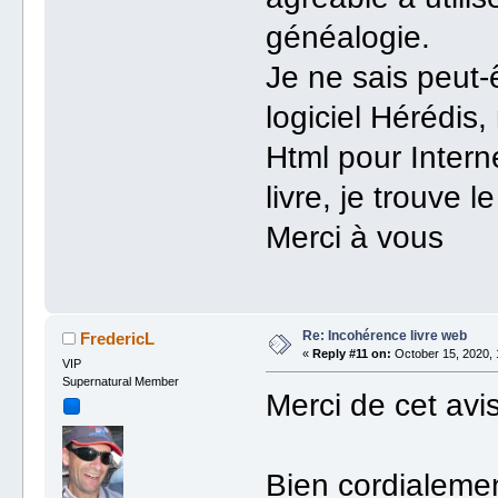
généalogie.
Je ne sais peut-
logiciel Hérédis,
Html pour Intern
livre, je trouve l
Merci à vous
Re: Incohérence livre web
FredericL
«
Reply #11 on:
October 15, 2020, 
VIP
Supernatural Member
Merci de cet avis 
Bien cordialeme