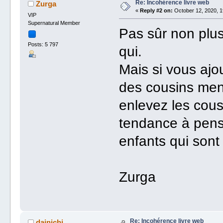
Re: Incohérence livre web
Zurga
«
Reply #2 on:
October 12, 2020, 1
VIP
Supernatural Member
Pas sûr non plu
Posts: 5 797
qui.
Mais si vous ajo
des cousins men
enlevez les cous
tendance à pens
enfants qui sont
Zurga
Re: Incohérence livre web
dainichi