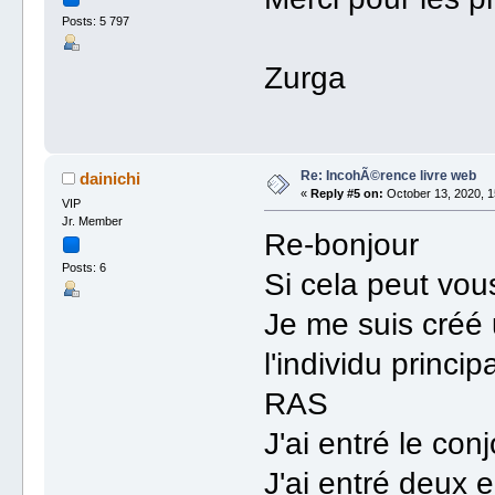
Posts: 5 797
Zurga
Re: IncohÃ©rence livre web
dainichi
«
Reply #5 on:
October 13, 2020, 1
VIP
Jr. Member
Re-bonjour
Posts: 6
Si cela peut vou
Je me suis créé
l'individu princi
RAS
J'ai entré le con
J'ai entré deux 