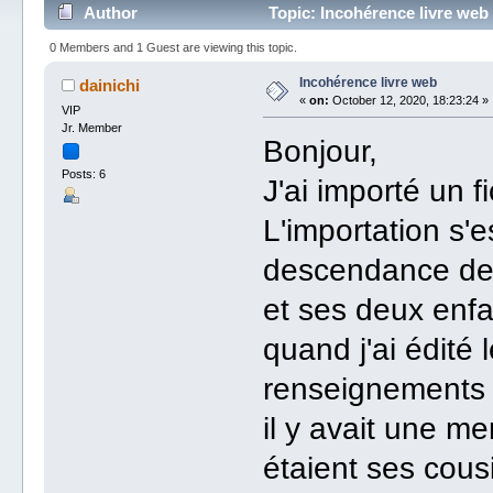
Author
Topic: Incohérence livre web
0 Members and 1 Guest are viewing this topic.
Incohérence livre web
dainichi
«
on:
October 12, 2020, 18:23:24 »
VIP
Jr. Member
Bonjour,
Posts: 6
J'ai importé un f
L'importation s'e
descendance de 
et ses deux enfa
quand j'ai édité l
renseignements s
il y avait une m
étaient ses cousi