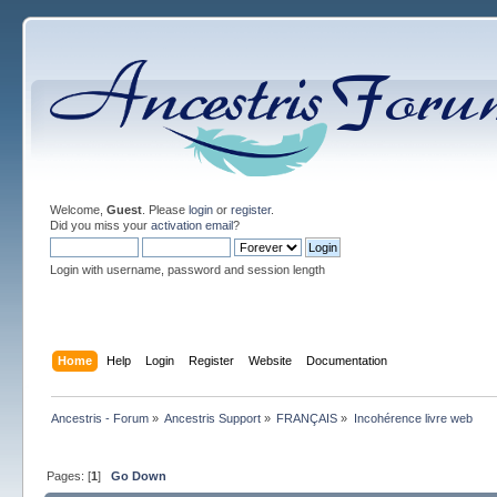
Welcome,
Guest
. Please
login
or
register
.
Did you miss your
activation email
?
Login with username, password and session length
Home
Help
Login
Register
Website
Documentation
Ancestris - Forum
»
Ancestris Support
»
FRANÇAIS
»
Incohérence livre web
Pages: [
1
]
Go Down