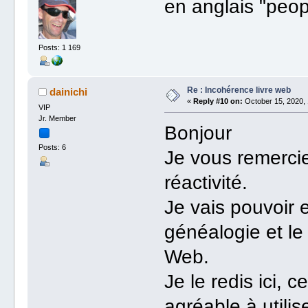
en anglais "peopl
Posts: 1 169
Re : Incohérence livre web
dainichi
«
Reply #10 on:
October 15, 2020, 
VIP
Jr. Member
Bonjour
Posts: 6
Je vous remercie
réactivité.
Je vais pouvoir e
généalogie et le 
Web.
Je le redis ici, c
agréable à utili