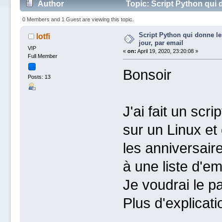
Author
Topic: Script Python qui 
times)
0 Members and 1 Guest are viewing this topic.
Script Python qui donne l
lotfi
jour, par email
VIP
«
on:
April 19, 2020, 23:20:08 »
Full Member
Bonsoir
Posts: 13
J'ai fait un sc
sur un Linux et 
les anniversair
à une liste d'em
Je voudrai le p
Plus d'explicati