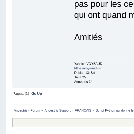
pas pour les ce
qui ont quand 
Amitiés
Yannick VOYEAUD
https://voyeaud.org
Debian 13+Sid
Java 25
Ancestris 14
Pages: [
1
]
Go Up
Ancestris - Forum
»
Ancestris Support
»
FRANÇAIS
»
Script Python qui donne le