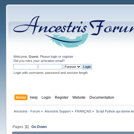
Welcome,
Guest
. Please
login
or
register
.
Did you miss your
activation email
?
Login with username, password and session length
Home
Help
Login
Register
Website
Documentation
Ancestris - Forum
»
Ancestris Support
»
FRANÇAIS
»
Script Python qui donne le
Pages: [
1
]
Go Down