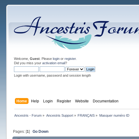
Welcome,
Guest
. Please
login
or
register
.
Did you miss your
activation email
?
Login with username, password and session length
Home
Help
Login
Register
Website
Documentation
Ancestris - Forum
»
Ancestris Support
»
FRANÇAIS
»
Masquer numéro ID
Pages: [
1
]
Go Down