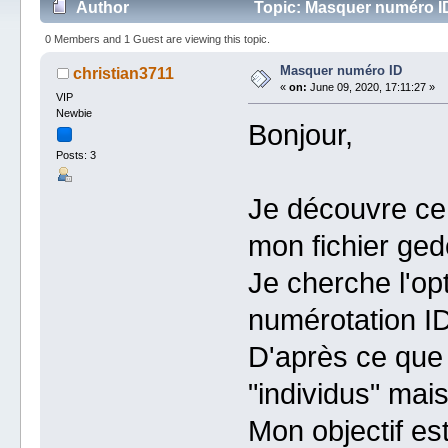
Author
Topic: Masquer numéro ID
0 Members and 1 Guest are viewing this topic.
Masquer numéro ID
christian3711
«
on:
June 09, 2020, 17:11:27 »
VIP
Newbie
Bonjour,
Posts: 3
Je découvre ce l
mon fichier ge
Je cherche l'opt
numérotation ID
D'après ce que 
"individus" mai
Mon objectif est