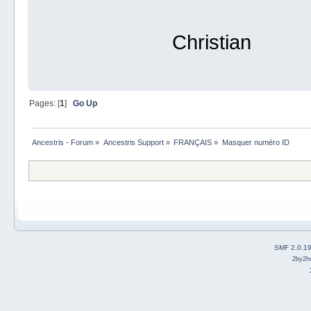
Christian
Pages: [
1
]
Go Up
Ancestris - Forum
»
Ancestris Support
»
FRANÇAIS
»
Masquer numéro ID
SMF 2.0.1
2by2h