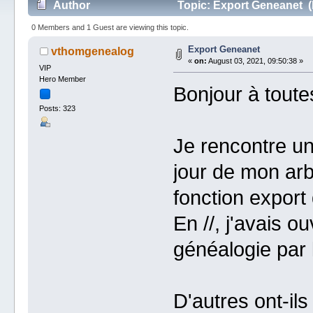
Author
Topic: Export Geneanet (
0 Members and 1 Guest are viewing this topic.
Export Geneanet
vthomgenealog
«
on:
August 03, 2021, 09:50:38 »
VIP
Hero Member
Bonjour à toute
Posts: 323
Je rencontre un
jour de mon arb
fonction export
En //, j'avais o
généalogie par 
D'autres ont-il