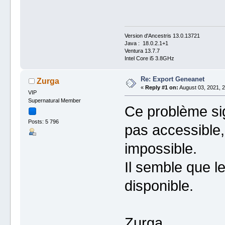
Version d'Ancestris 13.0.13721
Java : 18.0.2.1+1
Ventura 13.7.7
Intel Core i5 3.8GHz
Re: Export Geneanet
Zurga
«
Reply #1 on:
August 03, 2021, 2
VIP
Supernatural Member
Ce problème sig
Posts: 5 796
pas accessible,
impossible.
Il semble que l
disponible.
Zurga