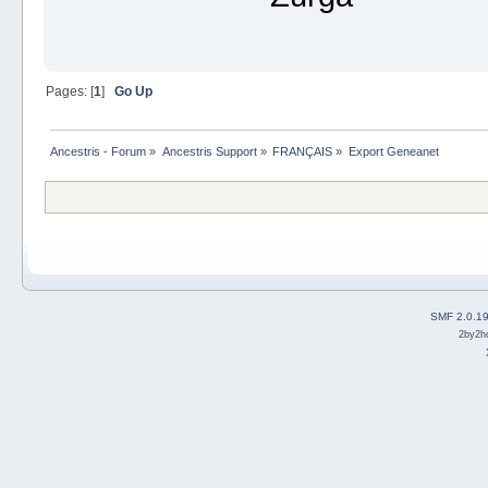
Pages: [
1
]
Go Up
Ancestris - Forum
»
Ancestris Support
»
FRANÇAIS
»
Export Geneanet
SMF 2.0.1
2by2h