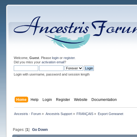
Welcome,
Guest
. Please
login
or
register
.
Did you miss your
activation email
?
Login with username, password and session length
Home
Help
Login
Register
Website
Documentation
Ancestris - Forum
»
Ancestris Support
»
FRANÇAIS
»
Export Geneanet
Pages: [
1
]
Go Down