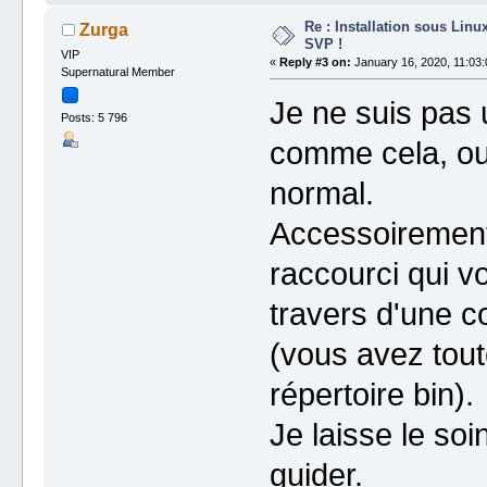
Re : Installation sous Linu
Zurga
SVP !
VIP
«
Reply #3 on:
January 16, 2020, 11:03:
Supernatural Member
Je ne suis pas u
Posts: 5 796
comme cela, oui
normal.
Accessoirement
raccourci qui v
travers d'une co
(vous avez tou
répertoire bin).
Je laisse le soi
guider.