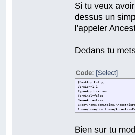
Si tu veux avoi
dessus un simpl
l'appeler Ances
Dedans tu mets
Code:
[Select]
[Desktop Entry]
Version=1.1
Type=Application
Terminal=false
Name=Ancestris
Exec=/home/domitoine/AncestrisP
Icon=/home/domitoine/AncestrisP
Bien sur tu modi