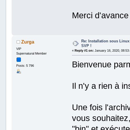
Merci d'avance 
Re: Installation sous Linux
Zurga
SVP !
VIP
«
Reply #1 on:
January 16, 2020, 08:53:
Supernatural Member
Bienvenue parm
Posts: 5 796
Il n'y a rien à i
Une fois l'arch
vous souhaitez,
"bin" et exécute