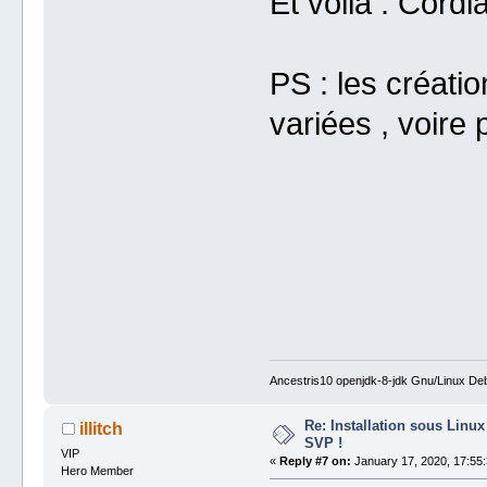
Et voila . Cordi
PS : les créati
variées , voire 
Ancestris10 openjdk-8-jdk Gnu/Linux Deb
Re: Installation sous Linux
illitch
SVP !
VIP
«
Reply #7 on:
January 17, 2020, 17:55:
Hero Member