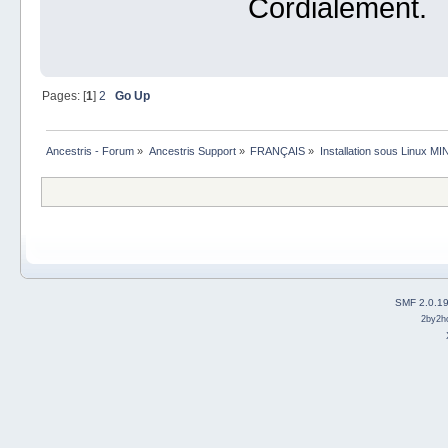
Cordialement.
Pages: [
1
]
2
Go Up
Ancestris - Forum
»
Ancestris Support
»
FRANÇAIS
»
Installation sous Linux MI
SMF 2.0.1
2by2h