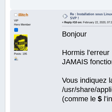
Re : Installation sous Linu
illitch
SVP !
VIP
«
Reply #10 on:
February 22, 2020, 07:2
Hero Member
Bonjour
Hormis l'erreu
Posts: 195
JAMAIS fonctio
Vous indiquez l
/usr/share/appl
(comme le
$
l'i