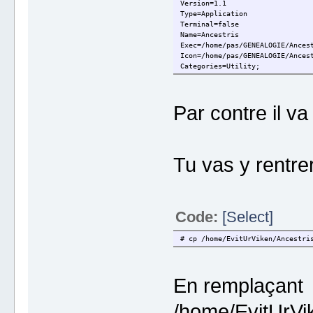
Version=1.1
Type=Application
Terminal=false
Name=Ancestris
Exec=/home/pas/GENEALOGIE/Ances
Icon=/home/pas/GENEALOGIE/Ances
Categories=Utility;
Par contre il va
Tu vas y rentr
Code:
[Select]
# cp /home/EvitUrViken/Ancestri
En remplaçant
/home/EvitUrVi