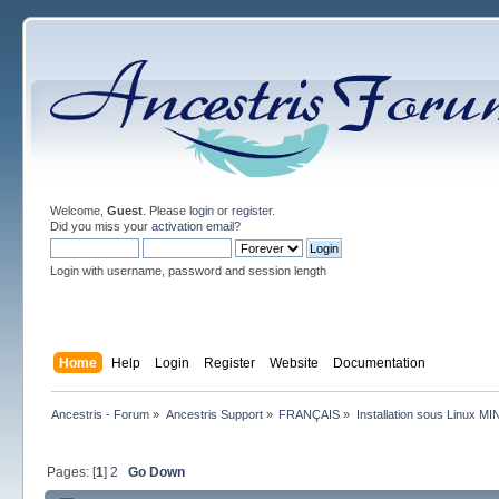
Welcome,
Guest
. Please
login
or
register
.
Did you miss your
activation email
?
Login with username, password and session length
Home
Help
Login
Register
Website
Documentation
Ancestris - Forum
»
Ancestris Support
»
FRANÇAIS
»
Installation sous Linux MI
Pages: [
1
]
2
Go Down