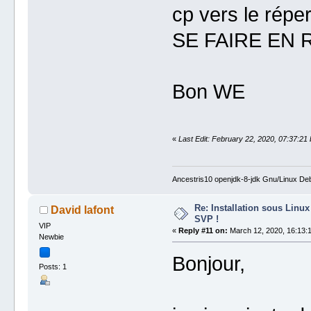
cp vers le répe
SE FAIRE EN 
Bon WE
«
Last Edit: February 22, 2020, 07:37:21 by
Ancestris10 openjdk-8-jdk Gnu/Linux Deb
Re: Installation sous Linux
David lafont
SVP !
VIP
«
Reply #11 on:
March 12, 2020, 16:13:1
Newbie
Bonjour,
Posts: 1