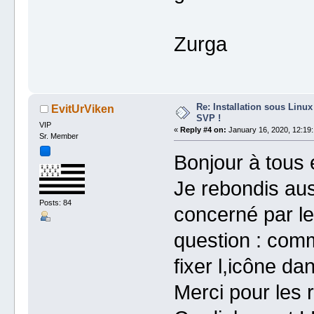
Zurga
Re: Installation sous Linux
EvitUrViken
SVP !
VIP
«
Reply #4 on:
January 16, 2020, 12:19:
Sr. Member
Bonjour à tous e
Je rebondis aus
Posts: 84
concerné par le
question : comm
fixer l,icône da
Merci pour les 