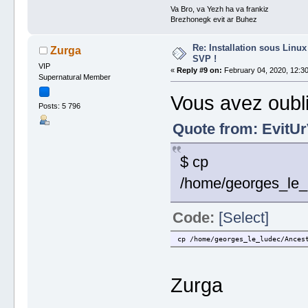
Va Bro, va Yezh ha va frankiz
Brezhonegk evit ar Buhez
Re: Installation sous Linux
Zurga
SVP !
VIP
«
Reply #9 on:
February 04, 2020, 12:30
Supernatural Member
Vous avez oubl
Posts: 5 796
Quote from: EvitUr
$ cp
/home/georges_le_l
Code:
[Select]
cp /home/georges_le_ludec/Ances
Zurga