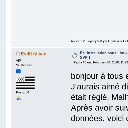
Ancestris10 openjdk-8-jdk Gnu/Linux Deb
Re: Installation sous Linux
EvitUrViken
SVP !
VIP
«
Reply #8 on:
February 04, 2020, 11:23
Sr. Member
bonjour à tous e
J'aurais aimé d
Posts: 84
était réglé. Ma
Après avoir sui
données, voici 