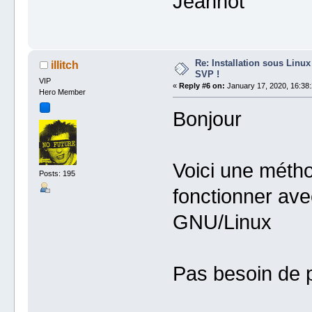
Jeannot
Re: Installation sous Linux
illitch
SVP !
VIP
«
Reply #6 on:
January 17, 2020, 16:38:
Hero Member
Bonjour
Voici une métho
Posts: 195
fonctionner av
GNU/Linux
Pas besoin de p