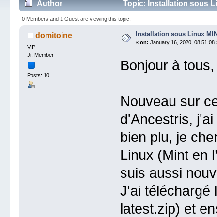
Author
Topic: Installation sous 
0 Members and 1 Guest are viewing this topic.
Installation sous Linux MI
domitoine
«
on:
January 16, 2020, 08:51:08 
VIP
Jr. Member
Bonjour à tous,
Posts: 10
Nouveau sur ce 
d'Ancestris, j'
bien plu, je che
Linux (Mint en l
suis aussi nouv
J'ai téléchargé 
latest.zip) et en