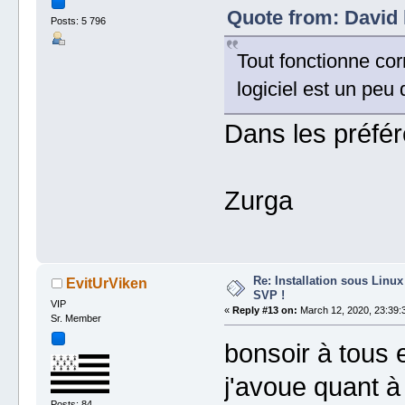
Quote from: David 
Posts: 5 796
Tout fonctionne cor
logiciel est un peu
Dans les préfé
Zurga
Re: Installation sous Linux
EvitUrViken
SVP !
VIP
«
Reply #13 on:
March 12, 2020, 23:39:
Sr. Member
bonsoir à tous e
j'avoue quant à
Posts: 84