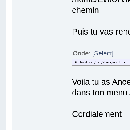
chemin
Puis tu vas ren
Code:
[Select]
# chmod +x /usr/share/applicati
Voila tu as Anc
dans ton men
Cordialement