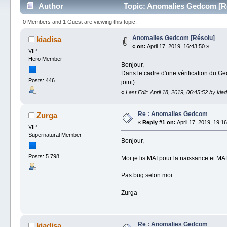
Author
Topic: Anomalies Gedcom [Ré
0 Members and 1 Guest are viewing this topic.
Anomalies Gedcom [Résolu]
kiadisa
«
on:
April 17, 2019, 16:43:50 »
VIP
Hero Member
Bonjour,
Dans le cadre d'une vérification du Ge
Posts: 446
joint)
«
Last Edit: April 18, 2019, 06:45:52 by kia
Re : Anomalies Gedcom
Zurga
«
Reply #1 on:
April 17, 2019, 19:16
VIP
Supernatural Member
Bonjour,
Posts: 5 798
Moi je lis MAI pour la naissance et M
Pas bug selon moi.
Zurga
Re : Anomalies Gedcom
kiadisa