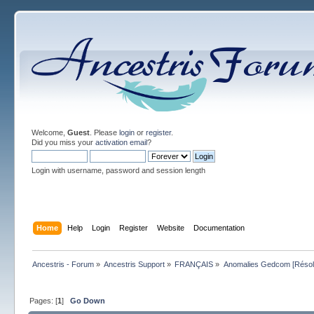
Welcome,
Guest
. Please
login
or
register
.
Did you miss your
activation email
?
Login with username, password and session length
Home
Help
Login
Register
Website
Documentation
Ancestris - Forum
»
Ancestris Support
»
FRANÇAIS
»
Anomalies Gedcom [Résol
Pages: [
1
]
Go Down