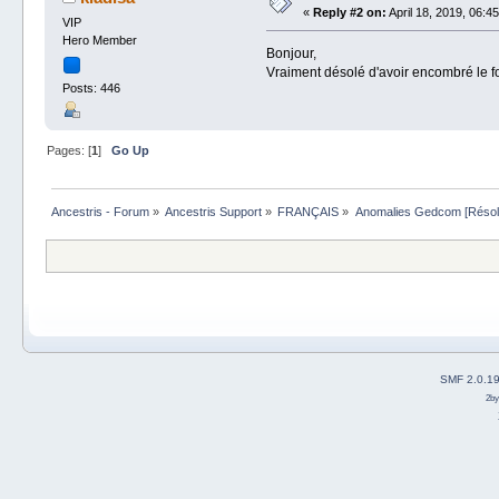
«
Reply #2 on:
April 18, 2019, 06:45
VIP
Hero Member
Bonjour,
Vraiment désolé d'avoir encombré le f
Posts: 446
Pages: [
1
]
Go Up
Ancestris - Forum
»
Ancestris Support
»
FRANÇAIS
»
Anomalies Gedcom [Résol
SMF 2.0.1
2b