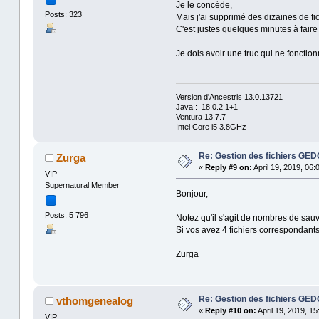
Je le concéde,
Posts: 323
Mais j'ai supprimé des dizaines de fi
C'est justes quelques minutes à faire l
Je dois avoir une truc qui ne foncti
Version d'Ancestris 13.0.13721
Java : 18.0.2.1+1
Ventura 13.7.7
Intel Core i5 3.8GHz
Re: Gestion des fichiers GE
Zurga
«
Reply #9 on:
April 19, 2019, 06:
VIP
Supernatural Member
Bonjour,
Posts: 5 796
Notez qu'il s'agit de nombres de sa
Si vos avez 4 fichiers correspondants
Zurga
Re: Gestion des fichiers GE
vthomgenealog
«
Reply #10 on:
April 19, 2019, 15
VIP