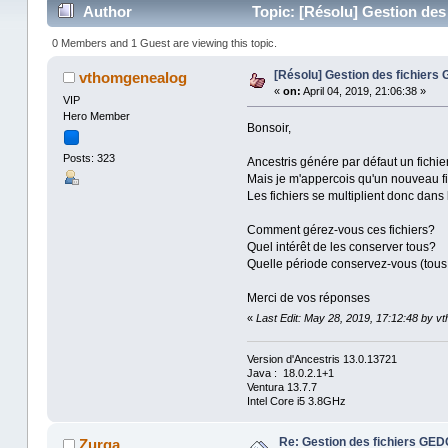
Author
Topic: [Résolu] Gestion de
0 Members and 1 Guest are viewing this topic.
[Résolu] Gestion des fichier
vthomgenealog
«
on:
April 04, 2019, 21:06:38 »
VIP
Hero Member
Bonsoir,
Posts: 323
Ancestris génére par défaut un fichie
Mais je m'appercois qu'un nouveau fic
Les fichiers se multiplient donc dans
Comment gérez-vous ces fichiers?
Quel intérêt de les conserver tous?
Quelle période conservez-vous (tous, 
Merci de vos réponses
«
Last Edit: May 28, 2019, 17:12:48 by 
Version d'Ancestris 13.0.13721
Java : 18.0.2.1+1
Ventura 13.7.7
Intel Core i5 3.8GHz
Re: Gestion des fichiers GE
Zurga