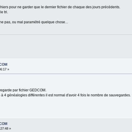
chiers pour ne garder que le dernier fichier de chaque des jours précédents.
e tri.
onne pas, ou mal paramétré quelque chose...
DCOM
06:17 »
uvegarde par fichier GEDCOM.
 à 4 généalogies différentes il est normal d'avoir 4 fois le nombre de sauvegardes.
DCOM
:27:48 »