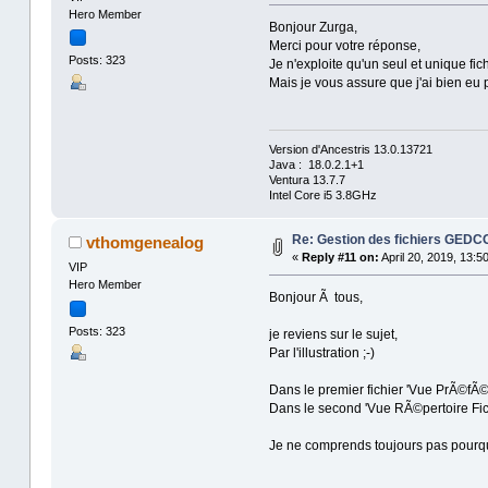
Hero Member
Bonjour Zurga,
Merci pour votre réponse,
Posts: 323
Je n'exploite qu'un seul et unique f
Mais je vous assure que j'ai bien eu 
Version d'Ancestris 13.0.13721
Java : 18.0.2.1+1
Ventura 13.7.7
Intel Core i5 3.8GHz
Re: Gestion des fichiers GED
vthomgenealog
«
Reply #11 on:
April 20, 2019, 13:5
VIP
Hero Member
Bonjour Ã tous,
Posts: 323
je reviens sur le sujet,
Par l'illustration ;-)
Dans le premier fichier 'Vue PrÃ©fÃ©
Dans le second 'Vue RÃ©pertoire Fichi
Je ne comprends toujours pas pourquoi