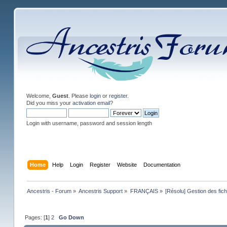
Welcome,
Guest
. Please
login
or
register
.
Did you miss your
activation email
?
Login with username, password and session length
Home
Help
Login
Register
Website
Documentation
Ancestris - Forum
»
Ancestris Support
»
FRANÇAIS
»
[Résolu] Gestion des f
Pages: [
1
]
2
Go Down