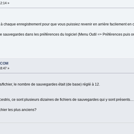
12:14 »
 chaque enregistrement pour que vous puissiez revenir en arrière facilement en c
sauvegardes dans les préférences du logiciel (Menu Outil => Préférences puis ong
EDCOM
18:47 »
/fichier, le nombre de sauvegardes était (de base) réglé à 12.
stris, ce sont plusieurs dizaines de fichiers de sauvegardes qui y sont présents....
chier les plus anciens?