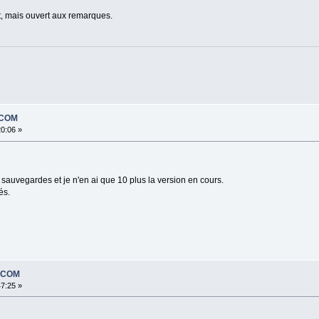
t, mais ouvert aux remarques.
DCOM
20:06 »
sauvegardes et je n'en ai que 10 plus la version en cours.
és.
EDCOM
47:25 »