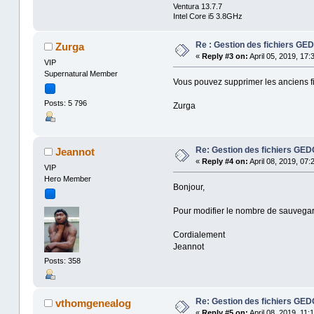
Ventura 13.7.7
Intel Core i5 3.8GHz
Re : Gestion des fichiers G
Zurga
«
Reply #3 on:
April 05, 2019, 17:
VIP
Supernatural Member
Vous pouvez supprimer les anciens fic
Posts: 5 796
Zurga
Re: Gestion des fichiers GE
Jeannot
«
Reply #4 on:
April 08, 2019, 07:
VIP
Hero Member
Bonjour,
Pour modifier le nombre de sauvega
Cordialement
Jeannot
Posts: 358
Re: Gestion des fichiers GE
vthomgenealog
«
Reply #5 on:
April 08, 2019, 11: