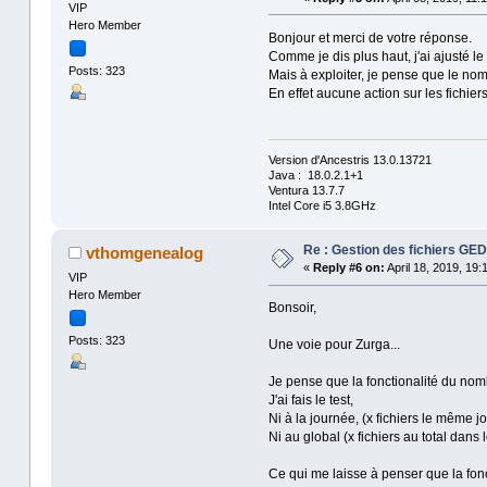
VIP
Hero Member
Bonjour et merci de votre réponse.
Comme je dis plus haut, j'ai ajusté l
Posts: 323
Mais à exploiter, je pense que le nom
En effet aucune action sur les fichier
Version d'Ancestris 13.0.13721
Java : 18.0.2.1+1
Ventura 13.7.7
Intel Core i5 3.8GHz
Re : Gestion des fichiers G
vthomgenealog
«
Reply #6 on:
April 18, 2019, 19:
VIP
Hero Member
Bonsoir,
Posts: 323
Une voie pour Zurga...
Je pense que la fonctionalité du nomb
J'ai fais le test,
Ni à la journée, (x fichiers le même j
Ni au global (x fichiers au total dans l
Ce qui me laisse à penser que la fonc