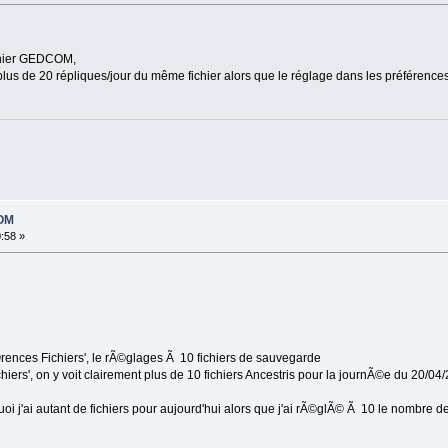
ichier GEDCOM,
plus de 20 répliques/jour du même fichier alors que le réglage dans les préférence
COM
0:58 »
rences Fichiers', le rÃ©glages Ã 10 fichiers de sauvegarde
ers', on y voit clairement plus de 10 fichiers Ancestris pour la journÃ©e du 20/04/
 j'ai autant de fichiers pour aujourd'hui alors que j'ai rÃ©glÃ© Ã 10 le nombre de