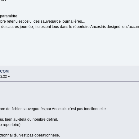
e paramètre,
bre retenu est celui des sauvegarde journalières...
s des autres journée, ils restent tous dans le répertoire Ancestris désigné, et s'accu
EDCOM
12:22 »
re de fichier sauvegardés par Ancestris n'est pas fonctionnelle...
our, bien au-delà du nombre défini),
e répertoire).
tionnalité, n'est pas opérationnelle.