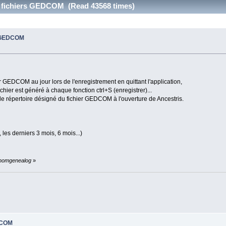
s fichiers GEDCOM (Read 43568 times)
s GEDCOM
r GEDCOM au jour lors de l'enregistrement en quittant l'application,
hier est généré à chaque fonction ctrl+S (enregistrer)...
 le répertoire désigné du fichier GEDCOM à l'ouverture de Ancestris.
les derniers 3 mois, 6 mois...)
vthomgenealog
»
DCOM