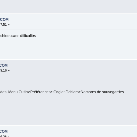
EDCOM
37:51 »
hiers sans difficultés.
DCOM
29:16 »
rdes: Menu Outils>Préférences> Onglet Fichiers>Nombres de sauvegardes
DCOM
14:09 »