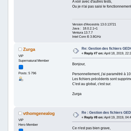
A voir avec d'autres tests,
Ou je n'ai pas saisi le fonctionnemen
Version d'Ancestris 13.0.13721
Java : 18.0.2.1+1
Ventura 13.7.7
Intel Core i5 3.8GHz
Re: Gestion des fichiers GE
Zurga
«
Reply #7 on:
April 18, 2019, 22:
VIP
Supernatural Member
Bonjour,
Posts: 5 796
Personnellement, j'ai paramétré à 10 
Les fichiers précédents sont supprim
C'est au global, c'est sur.
Zurga
Re : Gestion des fichiers G
vthomgenealog
«
Reply #8 on:
April 19, 2019, 04:
VIP
Hero Member
Ce n'est pas bien grave,