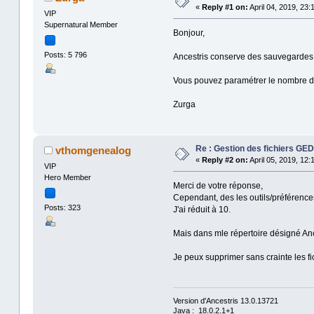
«
Reply #1 on:
April 04, 2019, 23:
VIP
Supernatural Member
Bonjour,
Posts: 5 796
Ancestris conserve des sauvegardes à
Vous pouvez paramétrer le nombre de 
Zurga
Re : Gestion des fichiers G
vthomgenealog
«
Reply #2 on:
April 05, 2019, 12:
VIP
Hero Member
Merci de votre réponse,
Cependant, des les outils/préférences
Posts: 323
J'ai réduit à 10.
Mais dans mle répertoire désigné Ance
Je peux supprimer sans crainte les fi
Version d'Ancestris 13.0.13721
Java : 18.0.2.1+1