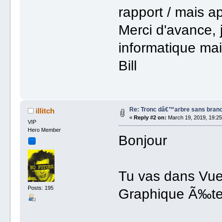
rapport / mais ap
Merci d'avance, 
informatique mai
Bill
Re: Tronc dâ€™arbre sans branc
illitch
«
Reply #2 on:
March 19, 2019, 19:25
VIP
Hero Member
Bonjour
Tu vas dans Vue 
Posts: 195
Graphique Ã‰te