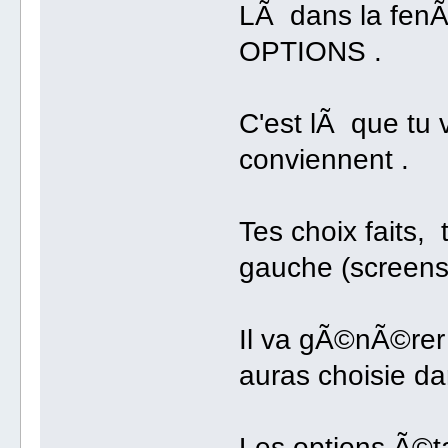
LÃ dans la fenÃª
OPTIONS .
C'est lÃ que tu v
conviennent .
Tes choix faits,
gauche (screens
Il va gÃ©nÃ©rer
auras choisie dan
Les options Ã©ta