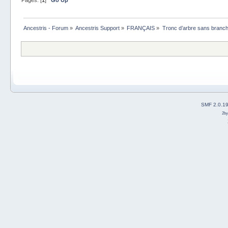
Ancestris - Forum
»
Ancestris Support
»
FRANÇAIS
»
Tronc d’arbre sans branch
SMF 2.0.1
2b