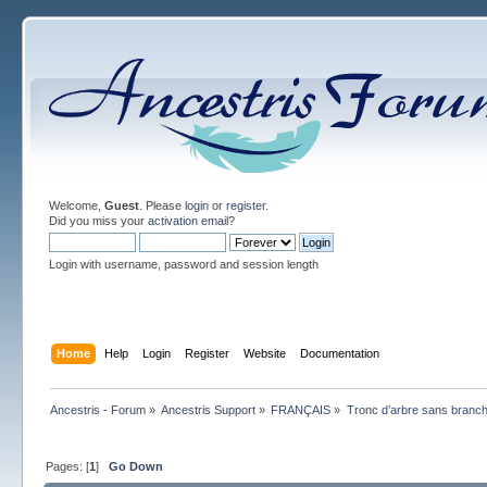
Welcome,
Guest
. Please
login
or
register
.
Did you miss your
activation email
?
Login with username, password and session length
Home
Help
Login
Register
Website
Documentation
Ancestris - Forum
»
Ancestris Support
»
FRANÇAIS
»
Tronc d’arbre sans branch
Pages: [
1
]
Go Down