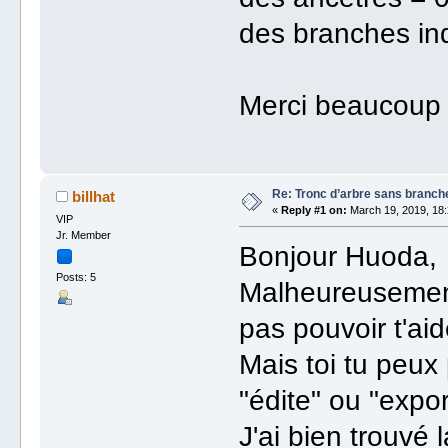
des branches ind
Merci beaucoup 
Re: Tronc d’arbre sans branche
billhat
«
Reply #1 on:
March 19, 2019, 18:
VIP
Jr. Member
Bonjour Huoda,
Posts: 5
Malheureusement,
pas pouvoir t'aid
Mais toi tu peux
"édite" ou "expo
J'ai bien trouvé 