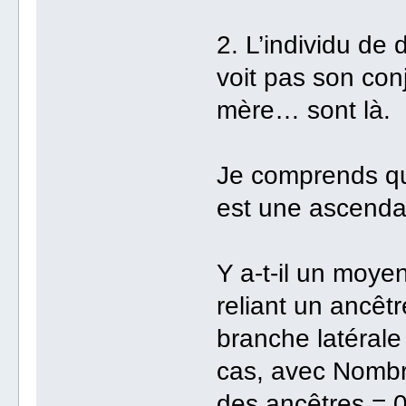
2. L’individu de 
voit pas son con
mère… sont là.
Je comprends qu
est une ascendan
Y a-t-il un moyen
reliant un ancê
branche latéral
cas, avec Nombr
des ancêtres = 0