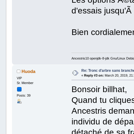
d'essais jusqu'Ã
Bien cordialemen
Ancestris10 openjdk-8-jdk Gnu/Linux Debi
Re: Tronc d’arbre sans branche
Huoda
«
Reply #3 on:
March 20, 2019, 21:
VIP
Sr. Member
Bonsoir billhat,
Posts: 39
Quand tu cliques 
Ancestris demand
individu de dépar
détaché de sa fra