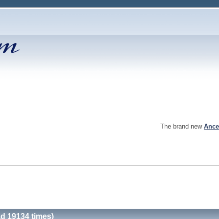
The brand new
Ance
d 19134 times)