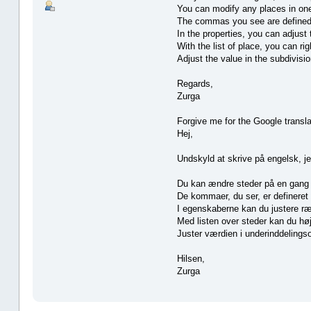
You can modify any places in one 
The commas you see are defined
In the properties, you can adjust 
With the list of place, you can ri
Adjust the value in the subdivisio
Regards,
Zurga
Forgive me for the Google translat
Hej,
Undskyld at skrive på engelsk, je
Du kan ændre steder på en gang 
De kommaer, du ser, er definer
I egenskaberne kan du justere ræk
Med listen over steder kan du høj
Juster værdien i underinddelingso
Hilsen,
Zurga