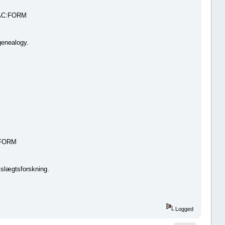
PLAC:FORM
 genealogy.
: FORM
 slægtsforskning.
Logged