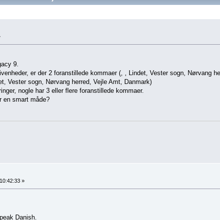
»
gacy 9.
givenheder, er der 2 foranstillede kommaer (, , Lindet, Vester sogn, Nørvang he
det, Vester sogn, Nørvang herred, Vejle Amt, Danmark)
inger, nogle har 3 eller flere foranstillede kommaer.
der en smart måde?
10:42:33 »
 speak Danish.