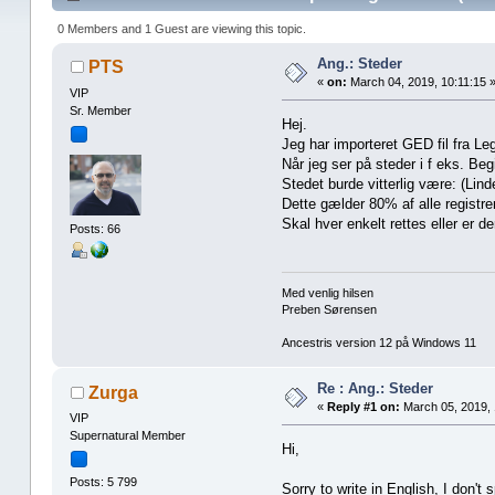
0 Members and 1 Guest are viewing this topic.
Ang.: Steder
PTS
«
on:
March 04, 2019, 10:11:15 
VIP
Sr. Member
Hej.
Jeg har importeret GED fil fra Le
Når jeg ser på steder i f eks. Be
Stedet burde vitterlig være: (Lin
Dette gælder 80% af alle registrer
Skal hver enkelt rettes eller er 
Posts: 66
Med venlig hilsen
Preben Sørensen
Ancestris version 12 på Windows 11
Re : Ang.: Steder
Zurga
«
Reply #1 on:
March 05, 2019, 
VIP
Supernatural Member
Hi,
Posts: 5 799
Sorry to write in English, I don't