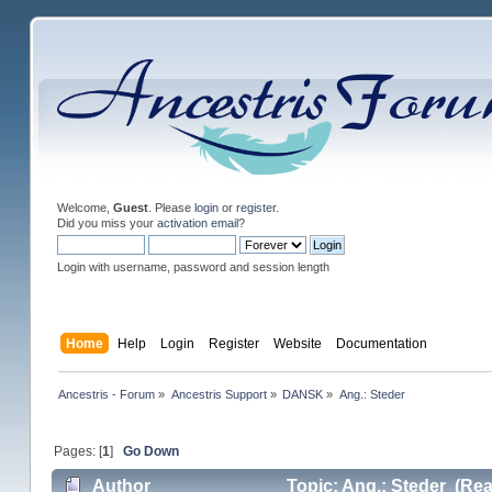
Welcome,
Guest
. Please
login
or
register
.
Did you miss your
activation email
?
Login with username, password and session length
Home
Help
Login
Register
Website
Documentation
Ancestris - Forum
»
Ancestris Support
»
DANSK
»
Ang.: Steder
Pages: [
1
]
Go Down
Author
Topic: Ang.: Steder (Rea