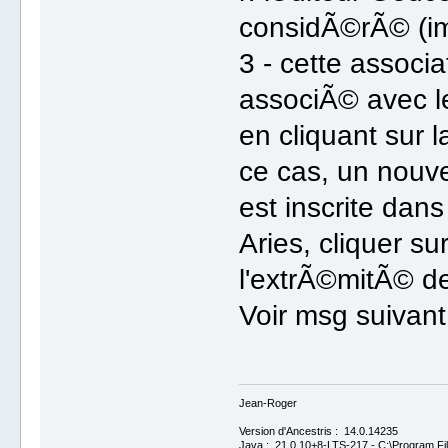
considÃ©rÃ© (im
3 - cette associa
associÃ© avec 
en cliquant sur
ce cas, un nouve
est inscrite dans
Aries, cliquer su
l'extrÃ©mitÃ© de
Voir msg suivant
Jean-Roger
Version d'Ancestris : 14.0.14235
Java : 21.0.10+8-LTS-217 - C:\Program Fil