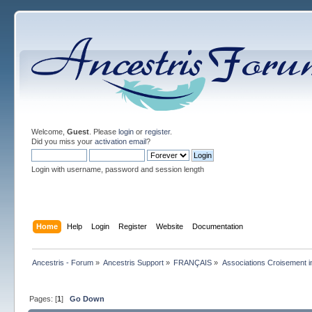
Welcome,
Guest
. Please
login
or
register
.
Did you miss your
activation email
?
Login with username, password and session length
Home
Help
Login
Register
Website
Documentation
Ancestris - Forum
»
Ancestris Support
»
FRANÇAIS
»
Associations Croisement in
Pages: [
1
]
Go Down