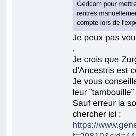
Gedcom pour mettre 
rentrés manuellemen
compte lors de l'ex
Je peux pas vous
.
Je crois que Zur
d'Ancestris est c
Je vous conseill
leur ¨tambouille¨ 
Sauf erreur la s
chercher ici :
https://www.gen
f=29810&sid=4