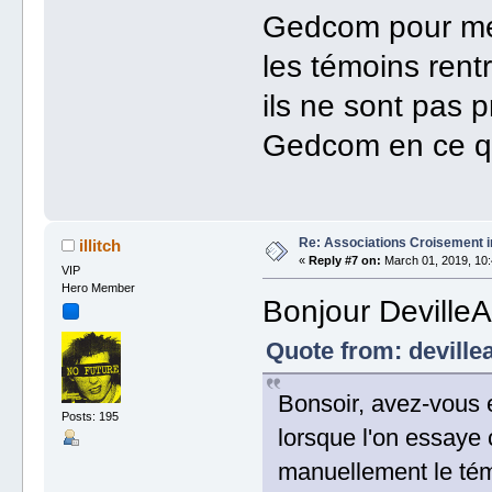
Gedcom pour mett
les témoins ren
ils ne sont pas p
Gedcom en ce qu
Re: Associations Croisement i
illitch
«
Reply #7 on:
March 01, 2019, 10:
VIP
Hero Member
Bonjour DevilleA
Quote from: deville
Bonsoir, avez-vous 
Posts: 195
lorsque l'on essaye 
manuellement le témo