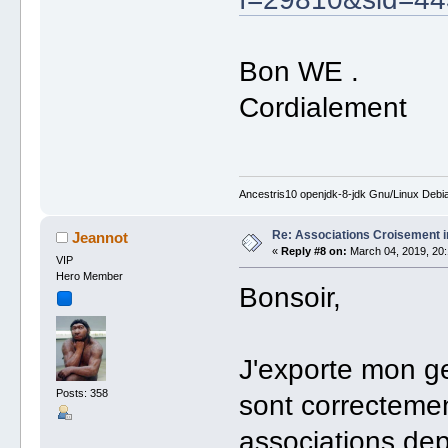
Bon WE .
Cordialement
Ancestris10 openjdk-8-jdk Gnu/Linux Debi
Re: Associations Croisement i
Jeannot
«
Reply #8 on:
March 04, 2019, 20:
VIP
Hero Member
Bonsoir,
J'exporte mon g
Posts: 358
sont correctemen
associations dep