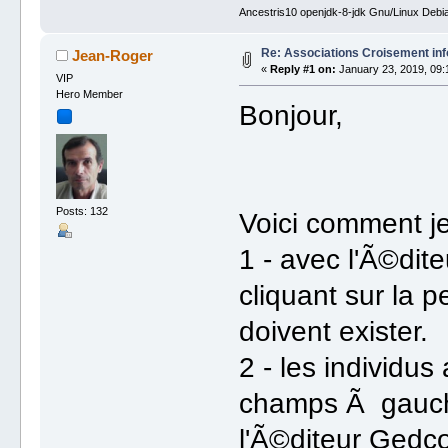
Ancestris10 openjdk-8-jdk Gnu/Linux Debi
Re: Associations Croisement inf
Jean-Roger
«
Reply #1 on:
January 23, 2019, 09:
VIP
Hero Member
Bonjour,
Posts: 132
Voici comment je
1 - avec l'Ã©dit
cliquant sur la p
doivent exister.
2 - les individu
champs Ã gauche.
l'Ã©diteur Ged