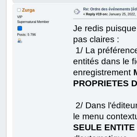
Re: Ordre des événements [é
Zurga
«
Reply #19 on:
January 25, 2022, 
VIP
Supernatural Member
Je redis puisque
Posts: 5 796
pas claires :
1/ La préférence 
entités dans le 
enregistrement
PROPRIETES D
2/ Dans l'édite
le menu contextue
SEULE ENTITE 