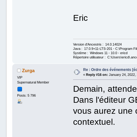
Eric
Version d'Ancestris : 14.0.14024
Java : 17.0.9+11-LTS-201 - C:\Program Fil
Système : Windows 11 - 10.0 - ericd
Répertoire utilisateur : C:\Users\ericd\.anc
Re : Ordre des événements [
Zurga
«
Reply #16 on:
January 24, 2022, 
VIP
Supernatural Member
Demain, attendez
Posts: 5 796
Dans l'éditeur 
vous aurez une 
contextuel.