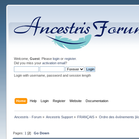
Welcome,
Guest
. Please
login
or
register
.
Did you miss your
activation email
?
Login with username, password and session length
Home
Help
Login
Register
Website
Documentation
Ancestris - Forum
»
Ancestris Support
»
FRANÇAIS
»
Ordre des événements [
Pages:
1
[
2
]
Go Down