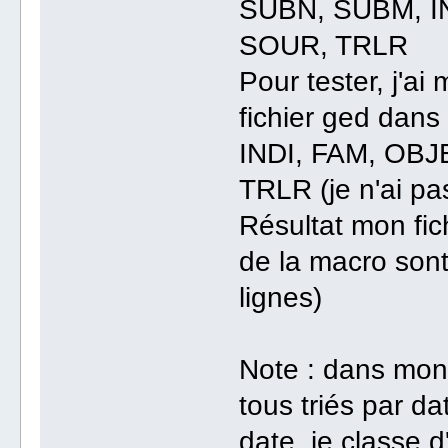
SUBN, SUBM, I
SOUR, TRLR
Pour tester, j'a
fichier ged dan
INDI, FAM, OB
TRLR (je n'ai p
Résultat mon fichi
de la macro sont
lignes)
Note : dans mon 
tous triés par d
date, je classe 