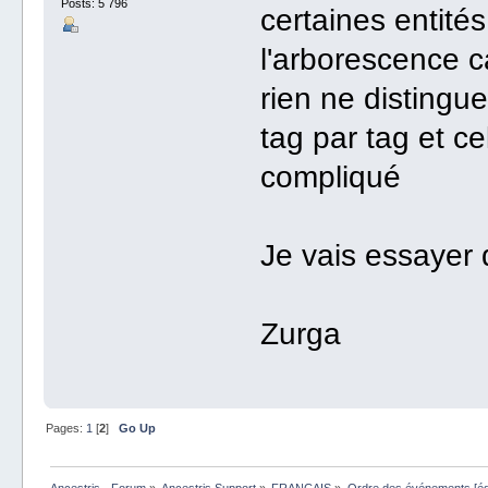
Posts: 5 796
certaines entité
l'arborescence c
rien ne distingu
tag par tag et c
compliqué
Je vais essayer 
Zurga
Pages:
1
[
2
]
Go Up
Ancestris - Forum
»
Ancestris Support
»
FRANÇAIS
»
Ordre des événements [