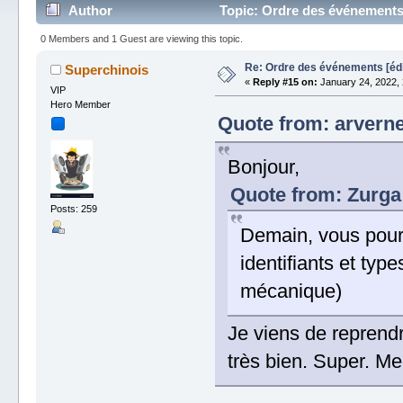
Author
Topic: Ordre des événement
0 Members and 1 Guest are viewing this topic.
Re: Ordre des événements [é
Superchinois
«
Reply #15 on:
January 24, 2022, 
VIP
Hero Member
Quote from: arverne
Bonjour,
Quote from: Zurga 
Posts: 259
Demain, vous pour
identifiants et types
mécanique)
Je viens de reprendr
très bien. Super. Me