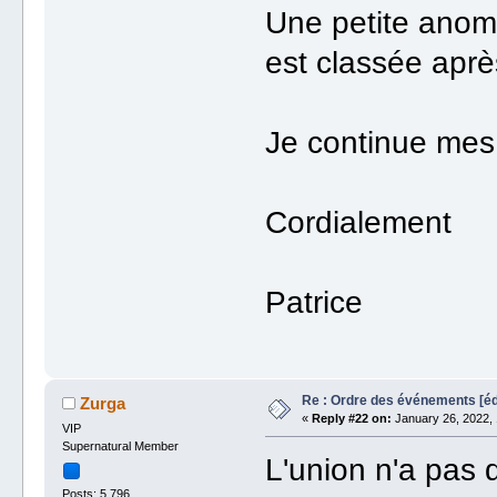
Une petite anomal
est classée aprè
Je continue mes 
Cordialement
Patrice
Re : Ordre des événements [
Zurga
«
Reply #22 on:
January 26, 2022, 
VIP
Supernatural Member
L'union n'a pas
Posts: 5 796